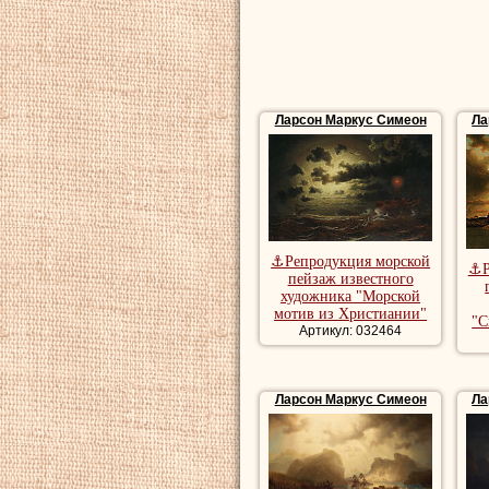
выставки. Однако,
Ларсона
почти не
Ларсон Маркус
у
Ларсон Маркус Симеон
Ла
Купить репродукц
репродукции пейз
художника, роман
пейзаж, красивые
⚓Репродукция морской
Купить картины м
⚓Р
пейзаж известного
морские картины
художника "Морской
мотив из Христиании"
"С
Артикул: 032464
Ларсон Маркус Симеон
Ла