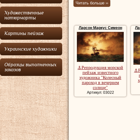
художник-пейз
Читать больше ››
Остерготланд.
Художественные
натюрморты
Отец Ларсона бы
Ларсон Маркус Симеон
Ла
Картины пейзаж
Ларсон
не унасле
от него, когда он
Украинские художники
Стокгольм, чтобы 
увидел талант
Ла
Образцы выполненных
⚓Репродукция морской
заказов
⚓Р
этим. Поэтому
Ла
пейзаж известного
художника "Колесный
х
в Шведской корол
пароход в вечернем
солнце"
время. При обуче
Артикул: 03022
призвание к живо
посвященный иску
Ларсон
завершил