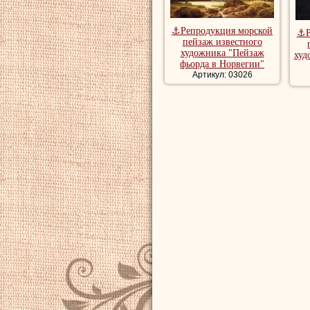
⚓Репродукция морской
⚓Р
пейзаж известного
художника "Пейзаж
худ
фьорда в Норвегии"
Артикул: 03026