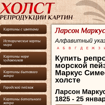
Ларсон Маркус
Картины с цветами
Алфавитный указ
Исторические карты
мира
А
Б
В
Г
Д
Е
Ж
З
Купить репро
Картины море
художников
морской пей
Маркус Симе
Картины бытового
жанра
холсте
Городской пейзаж
Ларсон Марку
1825 - 25 янва
Картины батального
жанра