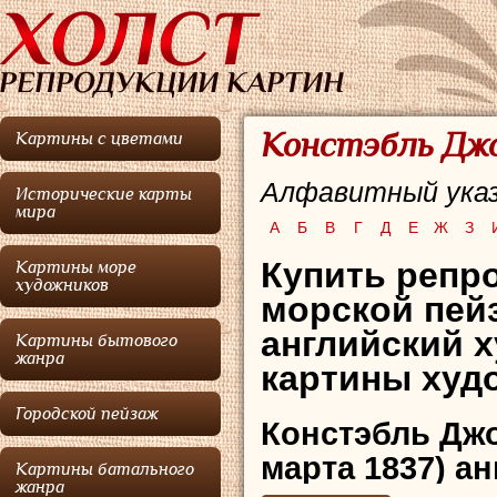
Констэбль Джо
Картины с цветами
Алфавитный указ
Исторические карты
мира
А
Б
В
Г
Д
Е
Ж
З
Купить репро
Картины море
художников
морской пей
английский 
Картины бытового
жанра
картины худо
Городской пейзаж
Констэбль Дж
марта 1837) а
Картины батального
жанра