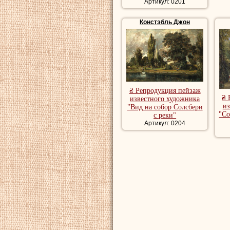
Купить репродукц
Артикул: 0201
репродукции пейз
Констэбль Джон
художника, роман
пейзаж, красивые
₴ Репродукция пейзаж
₴ 
известного художника
из
"Вид на собор Солсбери
"Со
с реки"
Артикул: 0204