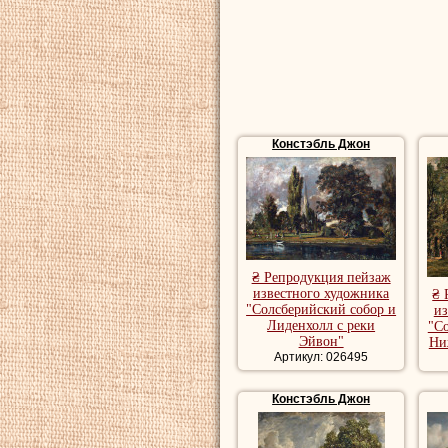
Констэбль Джон
₴ Репродукция пейзаж
известного художника
₴ 
"Солсберийский собор и
из
Лиденхолл с реки
"Со
Эйвон"
Ни
Артикул: 026495
Констэбль Джон