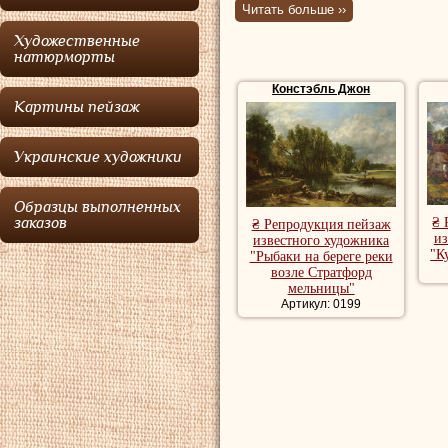
романтик
.
Читать больше ››
Художественные
Наибольшую изве
натюрморты
пейзажи, в частн
Констэбль Джон
Картины пейзаж
Саффолка, откуда
картины прослави
Украинские художники
называл
Земля К
Констебль
отец р
Образцы выполненных
заказов
₴ 
₴ Репродукция пейзаж
Простая сельска
из
известного художника
"К
"Рыбаки на береге реки
источником велич
возле Стратфорд
мельницы"
Отец, Голдинг Ко
Артикул: 0199
имущество. В окр
в котором поселил
родились три доч
(чит.статью)
испо