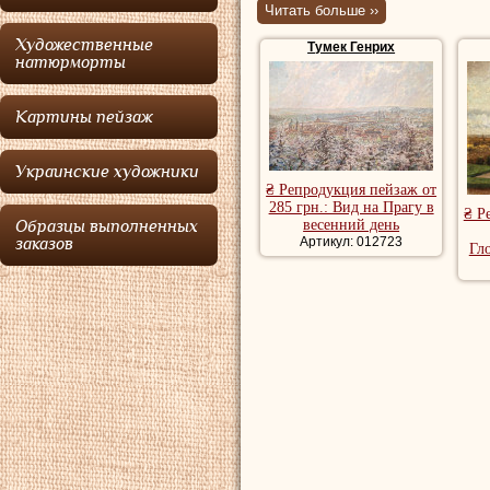
Читать больше ››
Национальном теа
Художественные
Тумек Генрих
Венской академи
натюрморты
Питера Лихтенфель
Картины пейзаж
членом Венскоой 
Иоганну Непомуку
Украинские художники
₴ Репродукция пейзаж от
Купить репродук
285 грн.: Вид на Прагу в
₴ Р
весенний день
Образцы выполненных
репродукции пей
Артикул: 012723
заказов
Гл
художника, рома
речной пейзаж, 