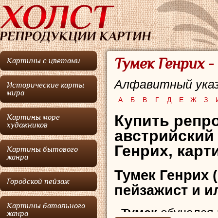
Тумек Генрих 
Картины с цветами
Алфавитный указ
Исторические карты
мира
А
Б
В
Г
Д
Е
Ж
З
Купить репро
Картины море
художников
австрийский
Генрих, карт
Картины бытового
жанра
Тумек Генрих
(
Городской пейзаж
пейзажист и и
Картины батального
Тумек
обучался 
жанра