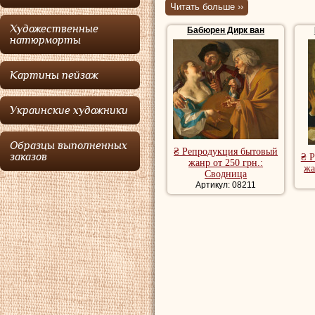
Читать больше ››
утрехтской школы
Художественные
Бабюрен Дирк ван
Бабюрен
родился 
натюрморты
Дюрстеде провин
Картины пейзаж
Объединенных Ниж
родителями перее
Украинские художники
мастерской извес
и председателя г
Образцы выполненных
₴ Репродукция бытовый
заказов
₴ 
Морельсе. В 1611
жанр от 250 грн.:
жа
Сводница
художников Утрех
Артикул: 08211
профессиональну
вместе с Давидо
Италию. В Риме е
Джустиниани. В 
новаторское иску