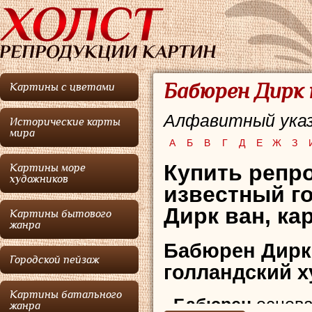
Бабюрен Дирк 
Картины с цветами
Алфавитный указ
Исторические карты
мира
А
Б
В
Г
Д
Е
Ж
З
Купить репр
Картины море
художников
известный г
Дирк ван, ка
Картины бытового
жанра
Бабюрен Дирк
Городской пейзаж
голландский 
Картины батального
Бабюрен
основа
жанра