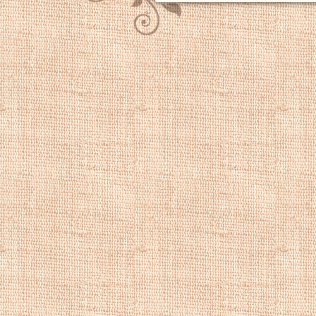
морали.
Дирк ван Бабюр
февраля 1624 год
Картины бытовог
репродукции бы