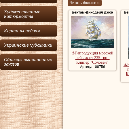
Читать больше ››
Бентам-Динсде
Художественные
Бентам-Динсдейл Джон
Бе
корабли 19 века.
натюрморты
дизайн в универс
Картины пейзаж
телевизионной ко
Бентам-Динсде
Украинские художники
единственное заня
⚓Репродукция морской
вытавка работ сос
пейзаж от 235 грн.:
Образцы выполненных
Клипер "Соловей"
заказов
⚓Р
Артикул: 08756
Купить картины 
К
репродукции мо