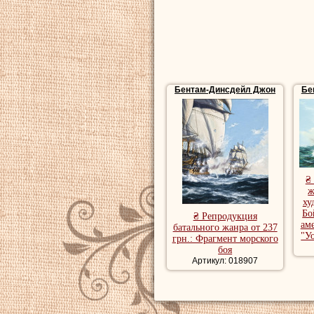
Бентам-Динсдейл Джон
Бе
₴
ж
ху
Бо
₴ Репродукция
ам
батального жанра от 237
"У
грн.: Фрагмент морского
боя
Артикул: 018907