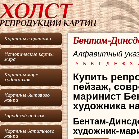
Бентам-Динсде
Картины с цветами
Алфавитный указ
Исторические карты
мира
А
Б
В
Г
Д
Е
Ж
З
Купить репр
Картины море
художников
пейзаж,
совр
маринист Бе
Картины бытового
жанра
художника на
Городской пейзаж
Бентам-Динсд
художник-мари
Картины батального
жанра