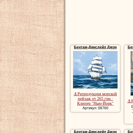
Бентам-Динсдейл Джон
Бе
⚓Репродукция морской
пейзаж от 265 грн.:
⚓Р
Клипер "Нью-Йорк"
Артикул: 08760
Бентам-Динсдейл Джон
Бе