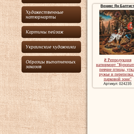
В 1642 году
Веникс
Веникс Ян Баптис
названием "Перелетн
Художественные
момент посвящения о
натюрморты
речью. Здесь
Веник
века. В Риме
Веникс
Картины пейзаж
также покровительст
Ян Веникс
оставалс
Украинские художники
представлялся на ит
он получил по крайн
₴ Репродукция
портретах и тщател
Образцы выполненных
натюрморт "Куропат
заказов
певчие птицы, утка
Картины натюрморт
ружье и перепелка
натюрморт, бытовы
парковой зоне"
Артикул: 024235