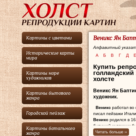
Веникс Ян Бап
Картины с цветами
Алфавитный указат
Исторические карты
А
Б
В
Г
Д
мира
Купить репро
голландский 
Картины море
холсте
художников
Веникс Ян Бапти
Картины бытового
художник.
жанра
Веникс
работал во 
Городской пейзаж
писал пейзажи Итали
Веникс
родился в 162
будущий художник бы
Картины батального
С детства Ян Баптист
Читать больше ››
жанра