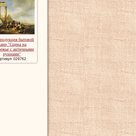
продукция бытовой
анр "Сцена на
режье с античными
руинами"
ртикул: 029762