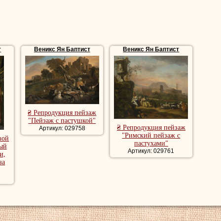
т
Веникс Ян Баптист
Веникс Ян Баптист
₴ Репродукция пейзаж
"Пейзаж с пастушкой"
₴ Репродукция пейзаж
Артикул: 029758
"Римский пейзаж с
вой
пастухами"
ый
Артикул: 029761
и,
за