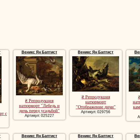
т
Веникс Ян Баптист
Веникс Ян Баптист
Ве
₴ Репродукция
₴ Репродукция
натюрморт
нат
натюрморт "Лебедь и
"Отображение дичи"
кам
дичь перед усадьбой"
Артикул: 029756
рт с
Артикул: 025227
А
т
Веникс Ян Баптист
Веникс Ян Баптист
Ве