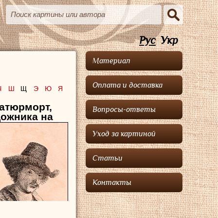
Рус
Укр
Материал
Оплата и доставка
Ч
Ш
Щ
Э
Ю
Я
натюрморт,
Вопросы-ответы
дожника на
Уход за картиной
Статьи
Контакты