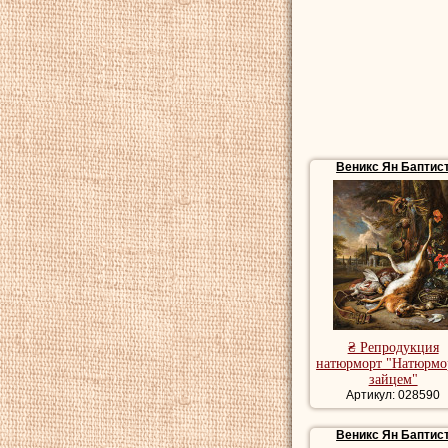
Веникс Ян Баптис
₴ Репродукция
натюрморт "Натюрмо
зайцем"
Артикул: 028590
Веникс Ян Баптис