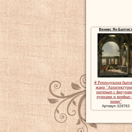
Веникс Ян Баптис
₴ Репродукция быто
жанр "Архитектурн
интерьер с фигурам
руинами и верфью 
ними"
Артикул: 029763