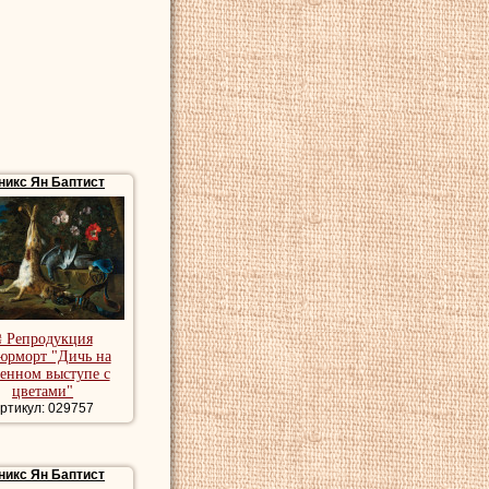
никс Ян Баптист
₴ Репродукция
юрморт "Дичь на
енном выступе с
цветами"
ртикул: 029757
никс Ян Баптист