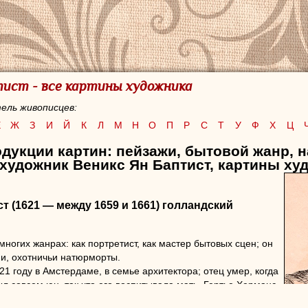
тист - все картины художника
ель живописцев:
Е
Ж
З
И
Й
К
Л
М
Н
О
П
Р
С
Т
У
Ф
Х
Ц
дукции картин: пейзажи, бытовой жанр, 
художник Веникс Ян Баптист, картины ху
ст
(1621 — между 1659 и 1661) голландский
многих жанрах: как портретист, как мастер бытовых сцен; он
и, охотничьи натюрморты.
1 году в Амстердаме, в семье архитектора; отец умер, когда
л совсем юн, так что его воспитывала мать, Гертье Херманс.
 страдал от заикания.