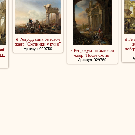
₴ Репродукция бытовой
₴ Ре
жанр "Охотники у руин"
ж
Артикул: 029759
побе
вой
₴ Репродукция бытовой
м и
жанр "После охоты"
А
Артикул: 029760