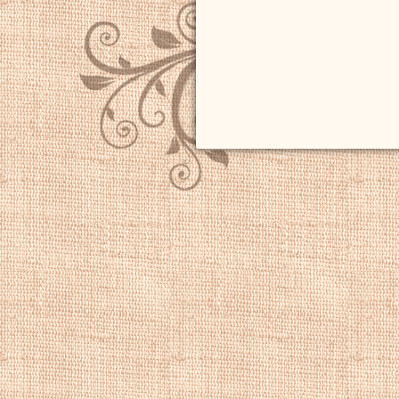
специализировалс
пейзажах. Это ок
привело к между
сделал некоторые
вместе с Вийнан
Франции, Бельгии 
Хоена, Дж. К. Хо
Вайссенбруха. Мн
голландскими и ф
До 1857 года
Уо
Амстердаме, где 
Уолдорп
получил 
назначен рыцарем
рыцарем в ордене