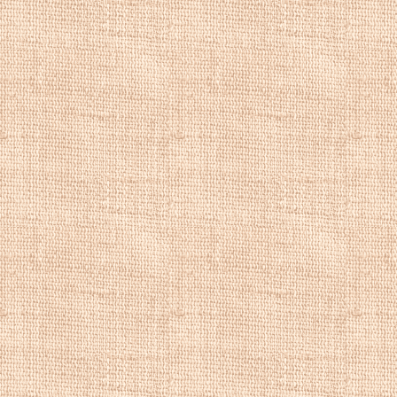
Вильгельмом II и 
Уильямом.
Картины пейзажи
картины пейзаж.