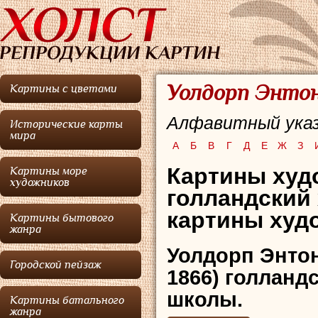
Уолдорп Энтон
Картины с цветами
Алфавитный указ
Исторические карты
мира
А
Б
В
Г
Д
Е
Ж
З
Картины худ
Картины море
художников
голландский
картины худо
Картины бытового
жанра
Уолдорп Энто
Городской пейзаж
1866) голланд
школы.
Картины батального
жанра