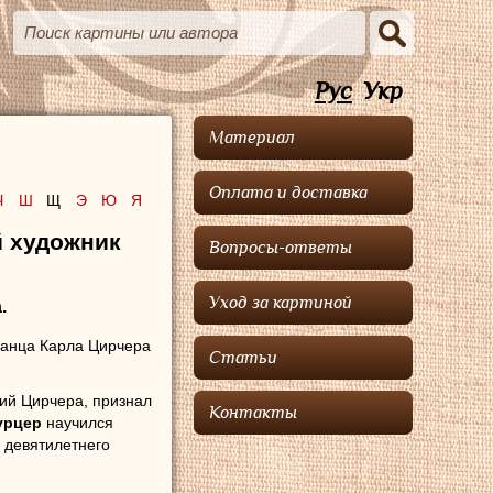
Рус
Укр
Материал
Оплата и доставка
Ч
Ш
Щ
Э
Ю
Я
й художник
Вопросы-ответы
Уход за картиной
.
Франца Карла Цирчера
Статьи
ий Цирчера, признал
Контакты
урцер
научился
е девятилетнего