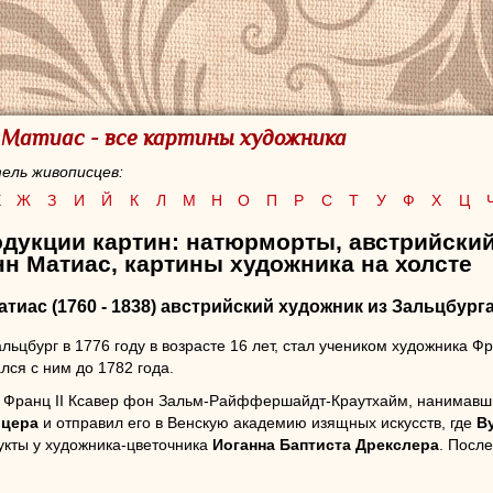
 Матиас - все картины художника
ель живописцев:
Е
Ж
З
И
Й
К
Л
М
Н
О
П
Р
С
Т
У
Ф
Х
Ц
одукции картин: натюрморты, австрийски
н Матиас, картины художника на холсте
атиас
(1760 - 1838) австрийский художник из Зальцбурга
льцбург в 1776 году в возрасте 16 лет, стал учеником художника 
лся с ним до 1782 года.
 Франц II Ксавер фон Зальм-Райффершайдт-Краутхайм, нанимавш
рцера
и отправил его в Венскую академию изящных искусств, где
В
укты у художника-цветочника
Иоганна Баптиста Дрекслера
. Посл
назначил его в Клагенфурт, где он пробыл от шести до семи лет.