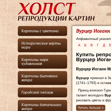
Вурцер Иоганн
Картины с цветами
Алфавитный указат
Исторические карты
А
Б
В
Г
Д
мира
Купить репр
Вурцер Иоган
Картины море
художников
Вурцер Иоганн М
Картины бытового
Вурцер
приехал в За
жанра
(1741–1793) и остава
Принц-епископ Гурк
Городской пейзаж
талант молодого
Ву
рисовать цветы и фр
Картины батального
обучения принц Салм 
Читать больше ››
жанра