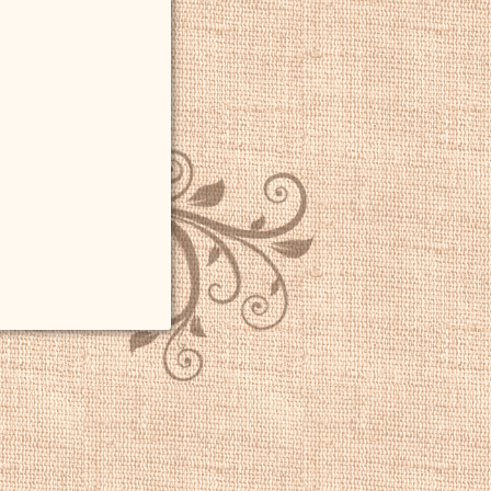
оду. Он женился на
кже давал уроки
и натюрморты