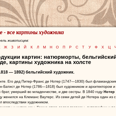
е - все картины художника
ель живописцев:
Е
Ж
З
И
Й
К
Л
М
Н
О
П
Р
С
Т
У
Ф
Х
Ц
одукции картин: натюрморты, бельгийски
де, картины художника на холсте
1818 — 1892) бельгийский художник.
нте. Его дед Питер-Франс де Нотер (1747—1830) был фламандски
н-Батист де Нотер (1786—1818) был художником и архитектором и
брат, умерший во младенчестве, и две сестры. В 1840 году
Нотер
ду женился на Клеманс Ваутерс. Из семи детей де Нотера один из
л впоследствии художником.
рморты и интерьеры. Кроме этого делал гравюры, литографии и па
йке, Брюсселе и Лондоне, где получил несколько призов. В 1864 го