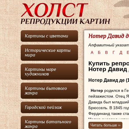
Нотер Давид д
Картины с цветами
Алфавитный указат
Исторические карты
А
Б
В
Г
Д
мира
Купить репр
Нотер Давид 
Картины море
художников
Нотер Давид де
(
Картины бытового
Нотер
родился в Ге
жанра
пейзажистом. Отец Я
Давида был младший 
Городской пейзаж
Брюссель. В 1845 го
Фердинанд также ста
Нотер
рисовал натю
Картины батального
выставлялся в Кортре
Читать больше ››
жанра