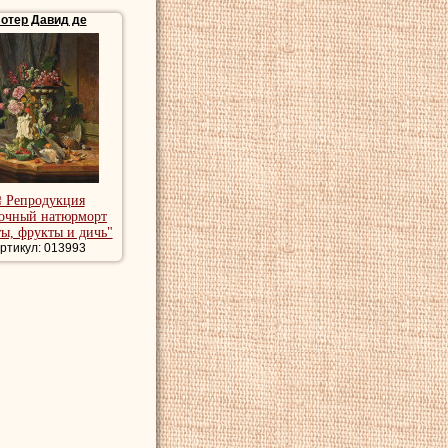
отер Давид де
и натюрморты
₴ Репродукция
очный натюрморт
ы, фрукты и дичь"
ртикул: 013993