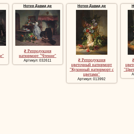
 Участвовал во Всемирных парижских выставках 1855 и 1864 годов.
Нотер Давид де
Нотер Давид де
Н
де
28 января 1892 года во французском Алжире.
морты, репродукция картины натюрморт, купить репродукци
₴ Репродукция
е"
натюрморт "Чтение"
₴ Репродукция
Артикул: 032611
цветочный натюрморт
цвет
"Кухонный натюрморт с
"Цвет
цветами"
А
Артикул: 013992