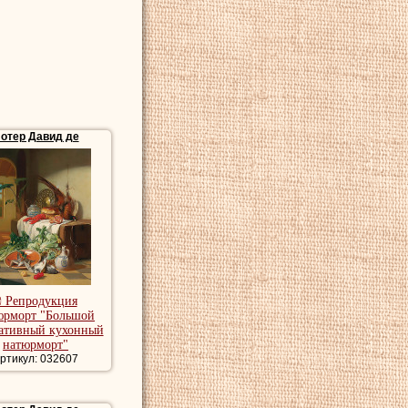
отер Давид де
₴ Репродукция
юрморт "Большой
ративный кухонный
натюрморт"
ртикул: 032607