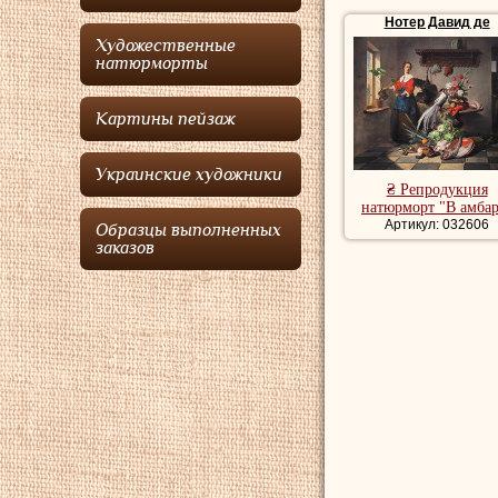
1867 — в Ле-Везине.
Нотер Давид де
Умер
Нотер Давид 
Художественные
Репродукции натюр
натюрморты
Картины пейзаж
Украинские художники
₴ Репродукция
натюрморт "В амбар
Артикул: 032606
Образцы выполненных
заказов