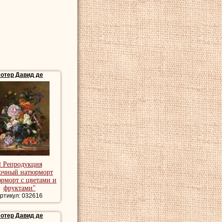
отер Давид де
₴ Репродукция
очный натюрморт
рморт с цветами и
фруктами"
ртикул: 032616
отер Давид де