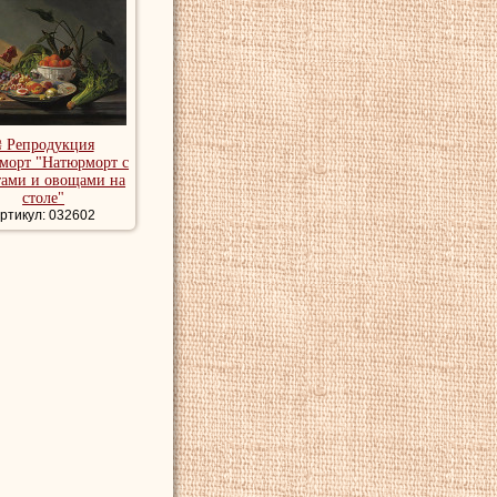
₴ Репродукция
морт "Натюрморт с
тами и овощами на
столе"
ртикул: 032602