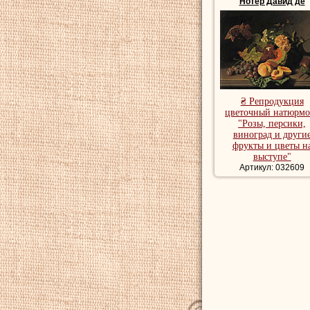
Нотер Давид де
₴ Репродукция
цветочный натюрмо
"Розы, персики,
виноград и други
фрукты и цветы н
выступе"
Артикул: 032609