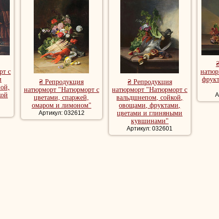
рт с
натюр
м
фрук
₴ Репродукция
₴ Репродукция
ной,
натюрморт "Натюрморт с
натюрморт "Натюрморт с
хой
А
цветами, спаржей,
вальдшнепом, сойкой,
омаром и лимоном"
овощами, фруктами,
Артикул: 032612
цветами и глиняными
кувшинами"
Артикул: 032601