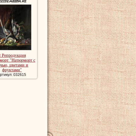
отер Давид де
₴ Репродукция
морт "Натюрморт с
чью, цветами и
фруктами"
ртикул: 032615