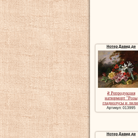
Нотер Давид де
₴ Репродукция
натюрморт "Розы
гладиолусы и лили
Артикул: 013995
Нотер Давид де