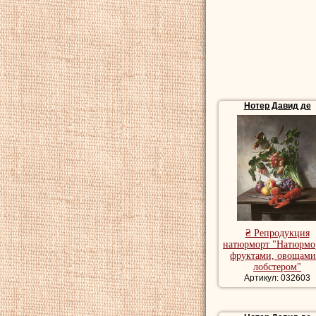
Нотер Давид де
₴ Репродукция
натюрморт "Натюрмо
фруктами, овощами
лобстером"
Артикул: 032603