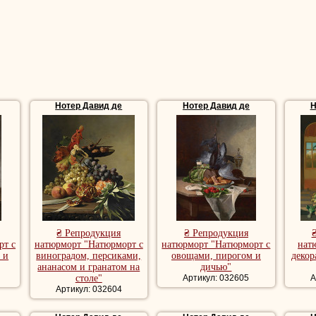
Нотер Давид де
Нотер Давид де
Н
₴ Репродукция
₴ Репродукция
рт с
натюрморт "Натюрморт с
натюрморт "Натюрморт с
нат
 и
виноградом, персиками,
овощами, пирогом и
деко
ананасом и гранатом на
дичью"
столе"
Артикул: 032605
А
Артикул: 032604