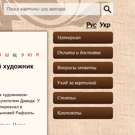
Рус
Укр
Материал
Оплата и доставка
Ч
Ш
Щ
Э
Ю
Я
й художник
Вопросы-ответы
Уход за картиной
м художником-
Статьи
 учителем Давида. У
переехал в
 сыновей Рафаэль-
Контакты
стели.
Нотер
ду жил в Париже, а в