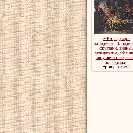
₴ Репродукция
натюрморт "Натюрмо
фруктами, винны
охладителем, обезья
попугаями и черепа
на портике"
Артикул: 032608