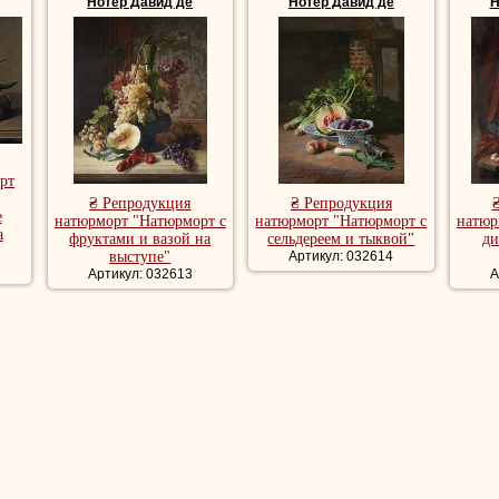
Нотер Давид де
Нотер Давид де
Н
рт
₴ Репродукция
₴ Репродукция
е
натюрморт "Натюрморт с
натюрморт "Натюрморт с
натюр
а
фруктами и вазой на
сельдереем и тыквой"
ди
выступе"
Артикул: 032614
Артикул: 032613
А