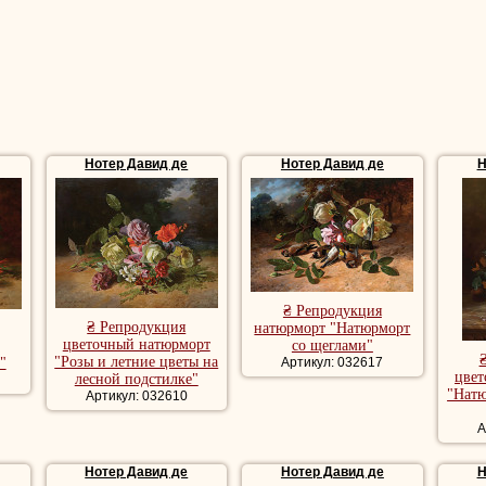
Нотер Давид де
Нотер Давид де
Н
₴ Репродукция
₴ Репродукция
натюрморт "Натюрморт
цветочный натюрморт
со щеглами"
"Розы и летние цветы на
"
Артикул: 032617
цвет
лесной подстилке"
"Натю
Артикул: 032610
А
Нотер Давид де
Нотер Давид де
Н