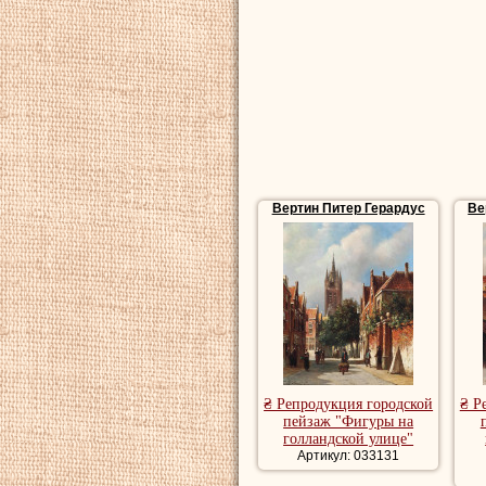
Вертин Питер Герардус
Ве
₴ Репродукция городской
₴ Р
пейзаж "Фигуры на
голландской улице"
Артикул: 033131