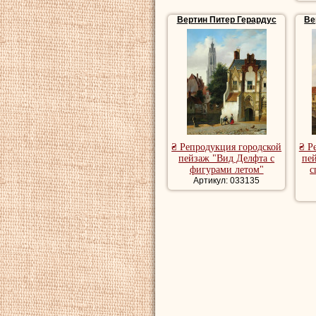
Вертин Питер Герардус
Ве
₴ Репродукция городской
₴ Р
пейзаж "Вид Делфта с
пей
фигурами летом"
с
Артикул: 033135