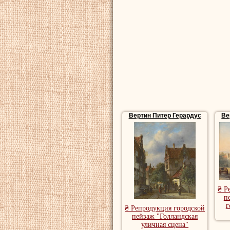
Вертин Питер Герардус
Ве
₴ Р
п
г
₴ Репродукция городской
пейзаж "Голландская
уличная сцена"