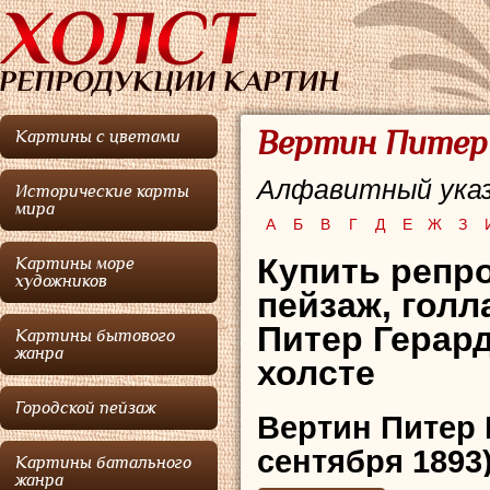
Вертин Питер 
Картины с цветами
Алфавитный указ
Исторические карты
мира
А
Б
В
Г
Д
Е
Ж
З
Купить репро
Картины море
художников
пейзаж, гол
Питер Герард
Картины бытового
жанра
холсте
Городской пейзаж
Вертин Питер 
сентября 1893
Картины батального
жанра