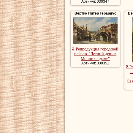
Артикул: 030347
Вертин Питер Герардус
Ве
₴ Репродукция городской
пейзаж "Летний день в
Монникендаме"
Артикул: 030351
₴ Р
п
Свя