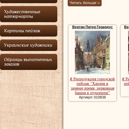
Читать больше ››
Вертин
жил и раб
Художественные
учился в Гаагско
натюрморты
Специализировалс
Вертин Питер Герардус
Ве
Картины пейзаж
живописи.
Картины пейзажи
Украинские художники
красивые картин
Образцы выполненных
заказов
₴ Репродукция городской
₴ Р
пейзаж "Харлем в
пе
зимнее время, церковная
башня в отдалении"
Артикул: 010836