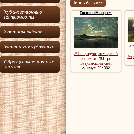
Читать больше ››
полной всяких пр
Художественные
Гиванян Мекертич
сложной, так и и
натюрморты
однако, идеалист,
Картины пейзаж
отпечаток на его 
Гиванян
учился в
Украинские художники
⚓Р
руководством фра
⚓Репродукция морской
Утр
пейзаж от 293 грн.:
1874 году была ег
Образцы выполненных
Затухающий свет
заказов
Артикул: 014382
Айвазовским
, р
Вдохновленный
Г
великого мастера
своего творчеств
художника находя
многих частных к
Картины пейзажи