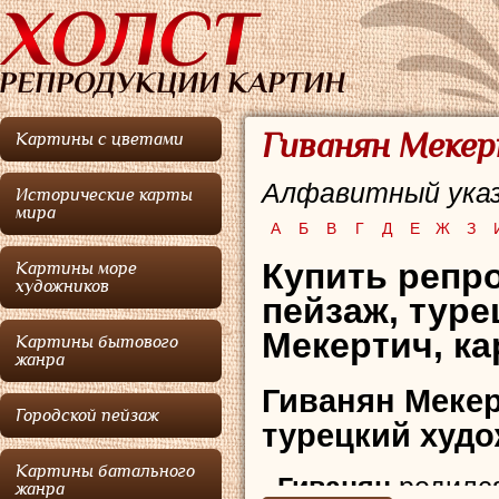
Гиванян Мекер
Картины с цветами
Алфавитный указ
Исторические карты
мира
А
Б
В
Г
Д
Е
Ж
З
Купить репр
Картины море
художников
пейзаж,
туре
Мекертич, ка
Картины бытового
жанра
Гиванян Меке
Городской пейзаж
турецкий худо
Картины батального
Гиванян
родилс
жанра