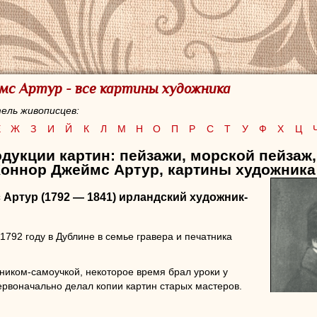
мс Артур - все картины художника
ель живописцев:
Е
Ж
З
И
Й
К
Л
М
Н
О
П
Р
С
Т
У
Ф
Х
Ц
дукции картин: пейзажи, морской пейзаж
Коннор Джеймс Артур, картины художника 
 Артур
(1792 — 1841) ирландский художник-
1792 году в Дублине в семье гравера и печатника
ником-самоучкой, некоторое время брал уроки у
рвоначально делал копии картин старых мастеров.
ку
О’Коннор
провел в Дублине в Society of Artists of