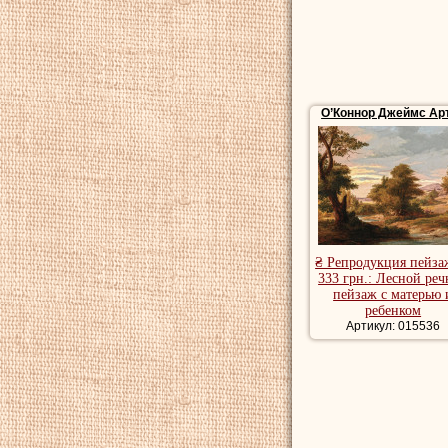
О’Коннор Джеймс Ар
₴ Репродукция пейза
333 грн.: Лесной ре
пейзаж с матерью 
ребенком
Артикул: 015536