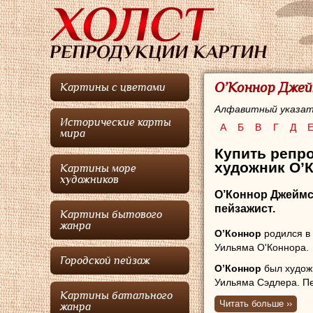
О’Коннор Джей
Картины с цветами
Алфавитный указат
Исторические карты
А
Б
В
Г
Д
мира
Купить репро
художник О’
Картины море
художников
О’Коннор Джеймс
пейзажист.
Картины бытового
жанра
О’Коннор
родился в 
Уильяма О'Коннора.
Городской пейзаж
О’Коннор
был худож
Уильяма Сэдлера. Пе
Картины батального
Свою первую выстав
Читать больше ››
жанра
Ireland в 1809 году.