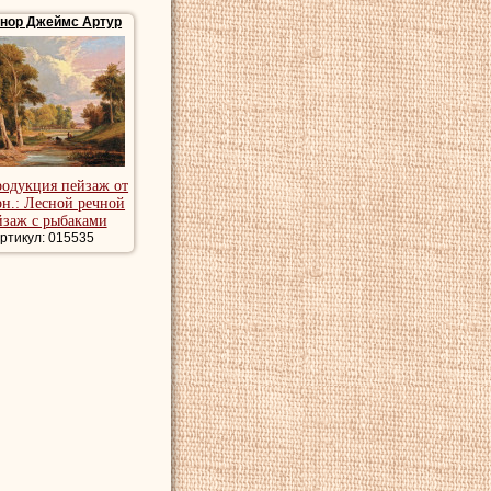
ннор Джеймс Артур
ал здесь в течение
ской академии Royal
тон 7 января 1841
родукция пейзаж от
та Королевской
рн.: Лесной речной
йзаж с рыбаками
ртикул: 015535
ейзаж, картины
ртины натюрморт.