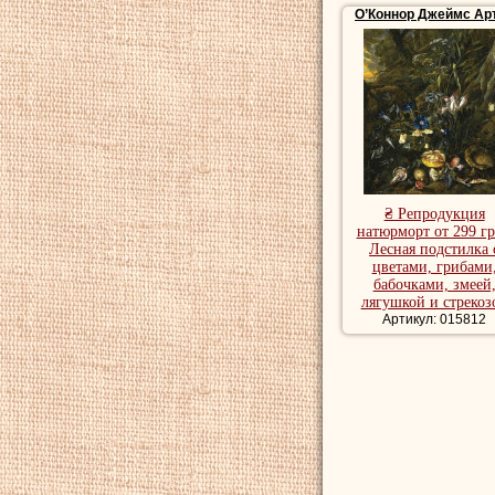
О’Коннор Джеймс Ар
₴ Репродукция
натюрморт от 299 гр
Лесная подстилка 
цветами, грибами
бабочками, змеей
лягушкой и стрекоз
Артикул: 015812