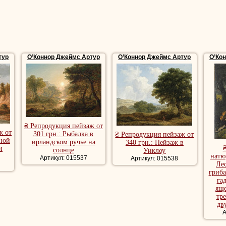
тур
О’Коннор Джеймс Артур
О’Коннор Джеймс Артур
О’Ко
₴ Репродукция пейзаж от
ж от
301 грн.: Рыбалка в
₴ Репродукция пейзаж от
чной
ирландском ручье на
340 грн.: Пейзаж в
и
солнце
Уиклоу
натю
Артикул: 015537
Артикул: 015538
Лес
гриба
га
яще
тр
дв
А