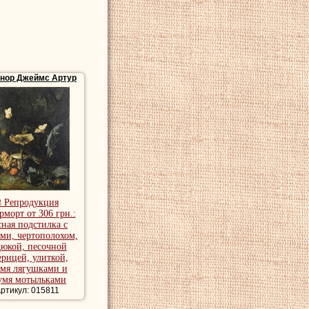
ннор Джеймс Артур
₴ Репродукция
рморт от 306 грн.:
ная подстилка с
ми, чертополохом,
дюкой, песочной
рицей, улиткой,
емя лягушками и
умя мотыльками
ртикул: 015811