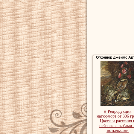
О’Коннор Джеймс Ар
₴ Репродукция
натюрморт от 306 гр
Цветы и растения 
пейзаже с жабами 
мотыльками