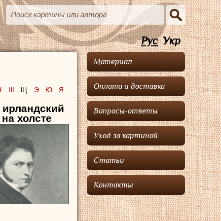
Рус
Укр
Материал
Оплата и доставка
Ч
Ш
Щ
Э
Ю
Я
, ирландский
Вопросы-ответы
на холсте
Уход за картиной
Статьи
Контакты