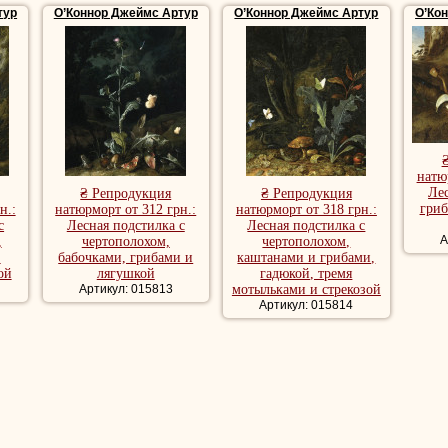
тур
О’Коннор Джеймс Артур
О’Коннор Джеймс Артур
О’Ко
натю
Лес
₴ Репродукция
₴ Репродукция
гриб
н.:
натюрморт от 312 грн.:
натюрморт от 318 грн.:
с
Лесная подстилка с
Лесная подстилка с
А
,
чертополохом,
чертополохом,
,
бабочками, грибами и
каштанами и грибами,
ой
лягушкой
гадюкой, тремя
Артикул: 015813
мотыльками и стрекозой
Артикул: 015814