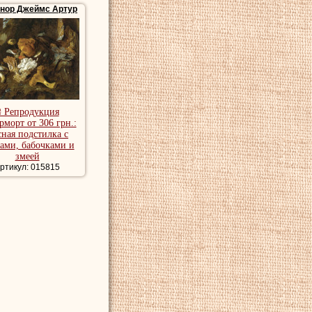
ннор Джеймс Артур
₴ Репродукция
рморт от 306 грн.:
ная подстилка с
ами, бабочками и
змеей
ртикул: 015815