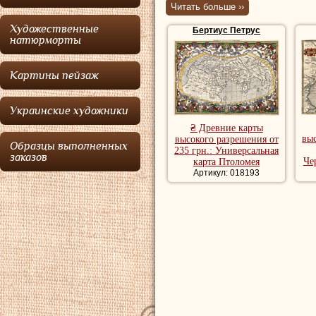
картограф.
Читать больше ››
Художественные
Бертиус Петрус
Бертиус
родился
натюрморты
Беверен, располо
Картины пейзаж
Фландрии, в семь
Питера Михилзоон
Украинские художники
Бертиусу
пришлос
₴ Древние карты
вы
высокого разрешения от
путешествия част
Образцы выполненных
235 грн.: Универсальная
заказов
Че
карта Птоломея
преследованием з
Артикул: 018193
побывал в Англии
где стремился со
языков. Только в
и поступает в лей
зарабатывать пер
курсов.