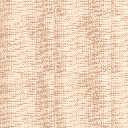
этого атласа, печ
Несмотря на неб
всего около 12 х 
подробно изобра
географических о
декоративными де
чудовища или ху
моря. Bertius лич
вероятно, также р
Бертиус Петрус
у