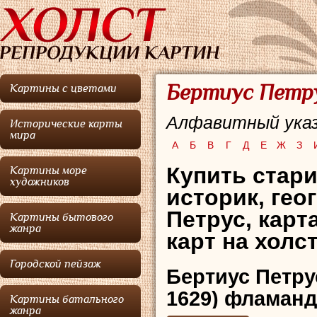
Бертиус Петру
Картины с цветами
Алфавитный указ
Исторические карты
мира
А
Б
В
Г
Д
Е
Ж
З
Купить стар
Картины море
художников
историк, гео
Петрус, карт
Картины бытового
жанра
карт на холс
Городской пейзаж
Бертиус Петру
1629) фламанд
Картины батального
жанра