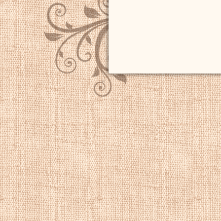
Кроме своих бого
географ и картог
картографическу
атлас «Caert Thre
известным его ра
Птолемея, содерж
вышло в 1618—161
географического 
городов Германск
содержал 26 грав
Наиболее успеш
атлас «Tabularum
выдержал несколь
латинском и фран