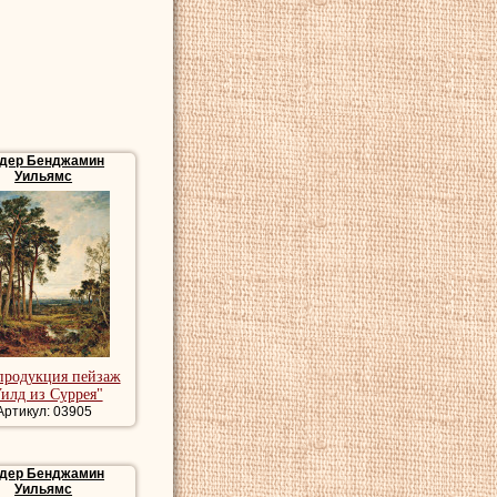
Ордена Почетного
году
Лидер
стал
одного Вустершир и
й, а также Германию,
фаэлитов, с их
 последние годы
дер Бенджамин
Уильямс
ника, картины
сивые картины
продукция пейзаж
илд из Суррея"
Артикул: 03905
дер Бенджамин
Уильямс