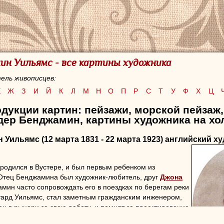
ин Уильямс - все картины художника
ель живописцев:
Е
Ж
З
И
Й
К
Л
М
Н
О
П
Р
С
Т
У
Ф
Х
Ц
дукции картин: пейзажи, морской пейзаж,
дер Бенджамин, картины художника на хо
н Уильямс
(12 марта 1831 - 22 марта 1923) английский х
родился в Вустере, и был первым ребенком из
 Отец Бенджамина был художник-любитель, друг
Джона
амин часто сопровождать его в поездках по берегам реки
уард Уильямс, стал заметным гражданским инженером,
н в рыцари за свою работу, и помнят за проектирование
ходного канала, коорый был темой для картин