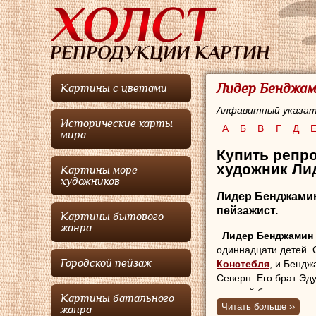
Лидер Бенджам
Картины с цветами
Алфавитный указат
Исторические карты
А
Б
В
Г
Д
мира
Купить репро
художник Ли
Картины море
художников
Лидер Бенджами
пейзажист.
Картины бытового
жанра
Лидер Бенджамин
одиннадцати детей.
Городской пейзаж
Констебля
, и Бендж
Северн. Его брат Эд
который был посвяще
Картины батального
Манчестерского судо
Читать больше ››
жанра