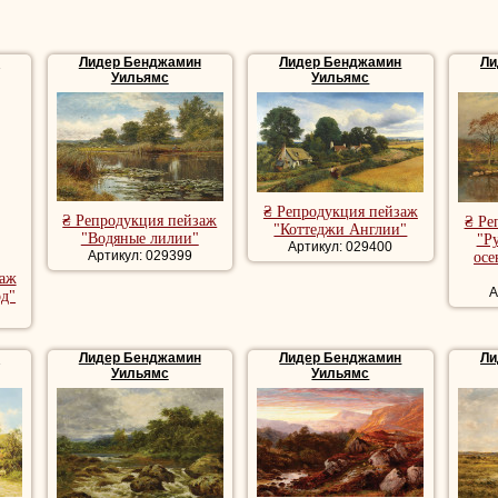
н
Лидер Бенджамин
Лидер Бенджамин
Ли
Уильямс
Уильямс
₴ Репродукция пейзаж
₴ Репродукция пейзаж
₴ Ре
"Коттеджи Англии"
"Водяные лилии"
"Р
Артикул: 029400
Артикул: 029399
осе
заж
А
од"
н
Лидер Бенджамин
Лидер Бенджамин
Ли
Уильямс
Уильямс