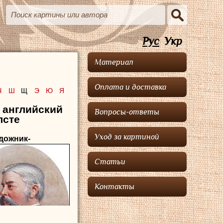
Рус
Укр
Материал
Оплата и доставка
Ч
Ш
Щ
Э
Ю
Я
английский
Вопросы-ответы
лсте
Уход за картиной
удожник-
Статьи
Контакты