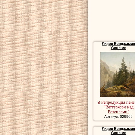
большой особняк ра
легиона, по рекомен
почетным почетным г
Уэльса,
Лидер
также
Швейцарию, Францию
вниманием к мелким 
жизни
Лидер
принял 
Лидер Бенджами
Лидер Бенджамин 
Уильямс
Купить репродукци
пейзажи художника,
пейзаж.
Купить картины мо
₴ Репродукция пей
"Веттерхорн над
Розенлами"
Артикул: 029969
Лидер Бенджами
Уильямс