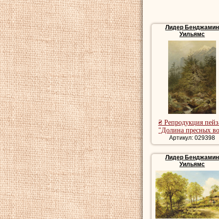
Лидер Бенджами
Уильямс
₴ Репродукция пей
"Долина пресных в
Артикул: 029398
Лидер Бенджами
Уильямс