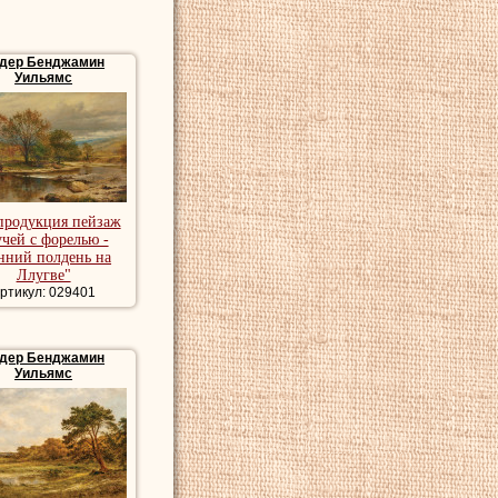
дер Бенджамин
Уильямс
продукция пейзаж
учей с форелью -
нний полдень на
Ллугве"
ртикул: 029401
дер Бенджамин
Уильямс