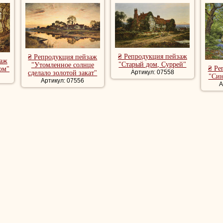
₴ Репродукция пейзаж
₴ Репродукция пейзаж
заж
"Старый дом, Суррей"
"Утомленное солнце
₴ Ре
ом"
Артикул: 07558
сделало золотой закат"
"Син
Артикул: 07556
А