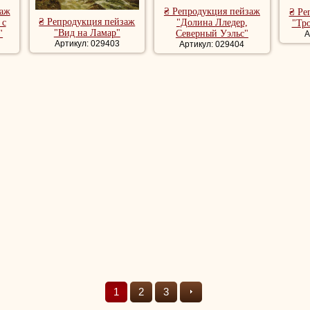
заж
₴ Репродукция пейзаж
₴ Ре
₴ Репродукция пейзаж
 с
"Долина Лледер,
"Тр
"Вид на Ламар"
"
Северный Уэльс"
А
Артикул: 029403
Артикул: 029404
1
2
3