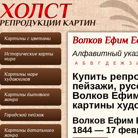
Волков Ефим Е
Картины с цветами
Алфавитный указ
Исторические карты
мира
А
Б
В
Г
Д
Е
Ж
З
Купить репр
Картины море
художников
пейзажи,
рус
Волков Ефи
Картины бытового
жанра
картины худо
Городской пейзаж
Волков Ефим
1844 — 17 фев
Картины батального
жанра