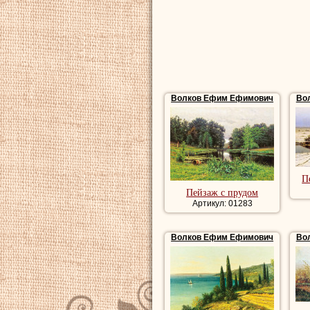
одного из лучших
северной природы
Купить репродукц
репродукции пейз
художника, роман
Волков Ефим Ефимович
Во
пейзаж, красивые
П
Пейзаж с прудом
Артикул: 01283
Волков Ефим Ефимович
Во