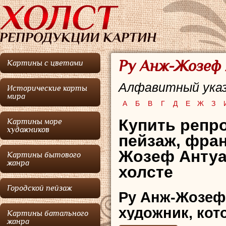
Ру Анж-Жозеф 
Картины с цветами
Алфавитный указ
Исторические карты
мира
А
Б
В
Г
Д
Е
Ж
З
Купить репр
Картины море
художников
пейзаж,
фран
Жозеф Антуа
Картины бытового
жанра
холсте
Городской пейзаж
Ру Анж-Жозеф
художник, кот
Картины батального
жанра