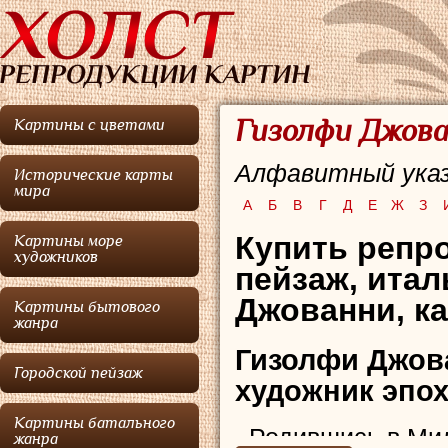
Гизолфи Джова
Картины с цветами
Алфавитный указ
Исторические карты
мира
А
Б
В
Г
Д
Е
Ж
З
Купить репро
Картины море
художников
пейзаж, ита
Джованни, к
Картины бытового
жанра
Гизолфи Джов
Городской пейзаж
художник эпох
Картины батального
Родившись в Ми
жанра