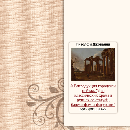
Гизолфи Джованни
₴ Репродукция городской
пейзаж "Два
классических храма в
руинах со статуей,
барельефом и фигурами"
Артикул: 031427