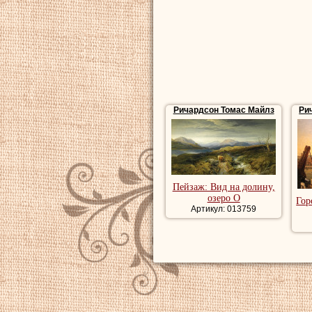
художника, рома
речной пейзаж, 
Купить картины 
репродукции мо
Ричардсон Томас Майлз
Ри
Пейзаж: Вид на долину,
озеро О
Гор
Артикул: 013759