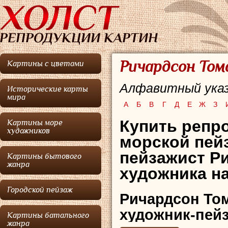
Ричардсон Том
Картины с цветами
Алфавитный указ
Исторические карты
мира
А
Б
В
Г
Д
Е
Ж
З
Купить репро
Картины море
художников
морской пейз
пейзажист Р
Картины бытового
жанра
художника на
Городской пейзаж
Ричардсон То
художник-пейз
Картины батального
жанра