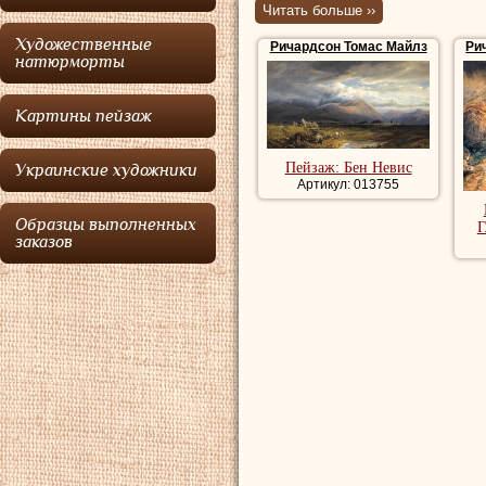
Читать больше ››
Ричардсон
роди
Художественные
Ричардсон Томас Майлз
Ри
Джордж Ричардсо
натюрморты
Ричардсон был м
Картины пейзаж
учеником гравера,
бизнес. После пя
Пейзаж: Бен Невис
Украинские художники
1806 по 1813 год
Артикул: 013755
приобрел репута
Образцы выполненных
Г
заказов
работал в основн
Шотландии, Итал
известен после ло
выставил свою пе
был избран члено
Купить репродук
репродукции пей