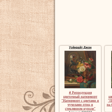
Уэйнрайт Джон
₴ Репродукция
цветочный натюрморт
ц
"Натюрморт с цветами и
"П
чучелами птиц в
на 
стеклянном куполе"