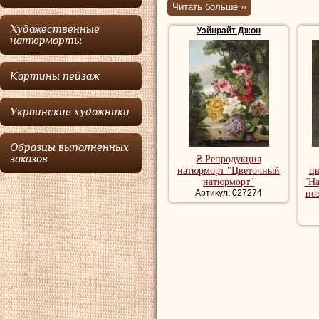
духе голландс
Читать больше ››
Художественные
Уэйнрайт Джон
Мало что известно
натюрморты
Картины натюрмо
Картины пейзаж
красивые натюрм
Украинские художники
Образцы выполненных
заказов
₴ Репродукция
натюрморт "Цветочный
ц
натюрморт"
"На
Артикул: 027274
по