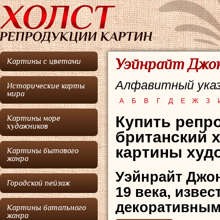
Уэйнрайт Джон
Картины с цветами
Алфавитный указ
Исторические карты
мира
А
Б
В
Г
Д
Е
Ж
З
Купить репр
Картины море
художников
британский 
картины худо
Картины бытового
жанра
Уэйнрайт Джо
Городской пейзаж
19 века, изве
декоративным
Картины батального
жанра