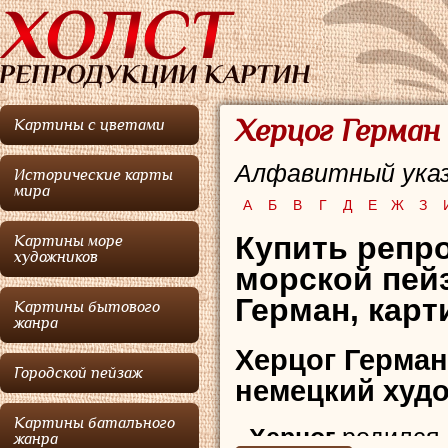
Херцог Герман
Картины с цветами
Алфавитный указ
Исторические карты
мира
А
Б
В
Г
Д
Е
Ж
З
Купить репро
Картины море
художников
морской пей
Герман, карт
Картины бытового
жанра
Херцог Герман
Городской пейзаж
немецкий худо
Картины батального
Херцог
родился 
жанра