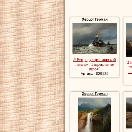
Херцог Герман
⚓Репродукция морской
⚓Р
пейзаж "Закрепление
п
якоря"
з
Артикул: 029125
Херцог Герман