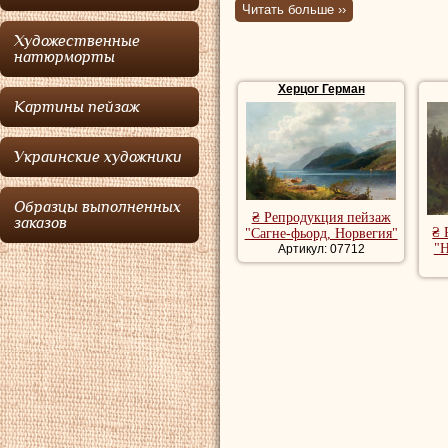
Читать больше ››
Бремен 16 ноября
Художественные
Дюссельдорфской
натюрморты
порядке с
Андреа
Херцог Герман
Картины пейзаж
норвежским худо
Херцог
впоследст
Украинские художники
Норвегии, Италии
иммигрировать в 
Образцы выполненных
₴ Репродукция пейзаж
заказов
времени
Херцог
п
₴ 
"Сагне-фьорд, Норвегия"
"
Артикул: 07712
художник и востр
были королева Ви
Александр.
Хотя
Херцог
пос
Пенсильвания, он
Восточной, Флори