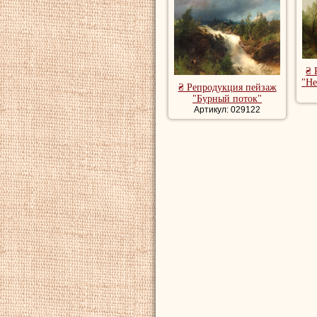
₴ 
"Не
₴ Репродукция пейзаж
"Бурный поток"
Артикул: 029122