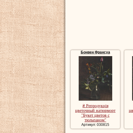
Бонвен Франсуа
₴ Репродукція
цветочный натюрморт
ц
"Букет цветов с
тюльпаном"
Артикул: 030815