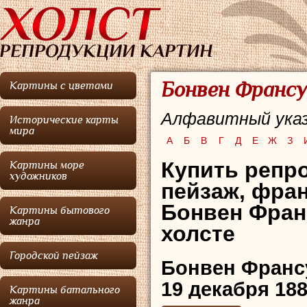
Бонвен Франсу
Картины с цветами
Алфавитный указ
Исторические карты
мира
А
Б
В
Г
Д
Е
Ж
З
Купить репр
Картины море
художников
пейзаж,
фран
Бонвен Фран
Картины бытового
жанра
холсте
Городской пейзаж
Бонвен Франс
19 декабря 18
Картины батального
жанра