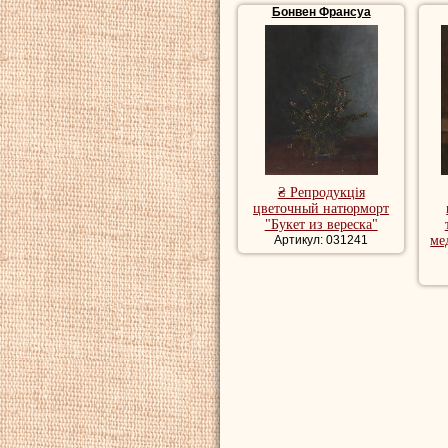
Бонвен Франсуа
₴ Репродукція
цветочный натюрморт
"Букет из вереска"
Артикул: 031241
ме