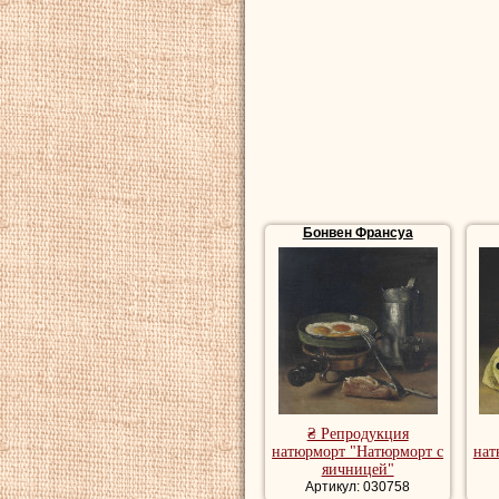
друзей, которые 
(1886) и продажу 
Бонвена
–
Анри 
Репродукции на
натюрморт, куп
Бонвен Франсуа
₴ Репродукция
натюрморт "Натюрморт с
нат
яичницей"
Артикул: 030758