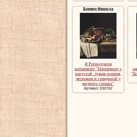
Бонвен Франсуа
₴ Репродукція
натюрморт "Натюрморт с
ц
капустой, луком-пореем,
"К
чесноком и говядиной у
медного горшка"
Артикул: 030762