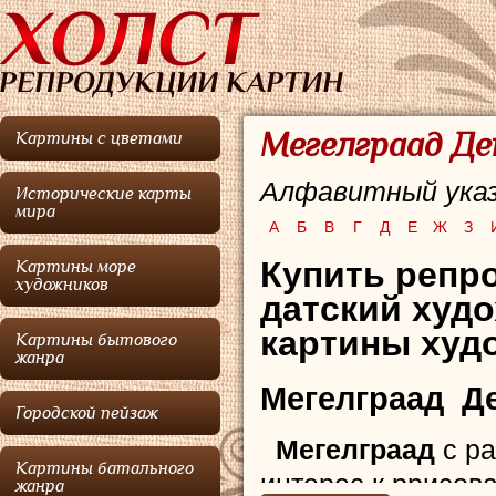
Мегелграад Де
Картины с цветами
Алфавитный указ
Исторические карты
мира
А
Б
В
Г
Д
Е
Ж
З
Купить репр
Картины море
художников
датский худ
картины худо
Картины бытового
жанра
Мегелграад Д
Городской пейзаж
Мегелграад
с ра
Картины батального
интерес к ррисов
жанра