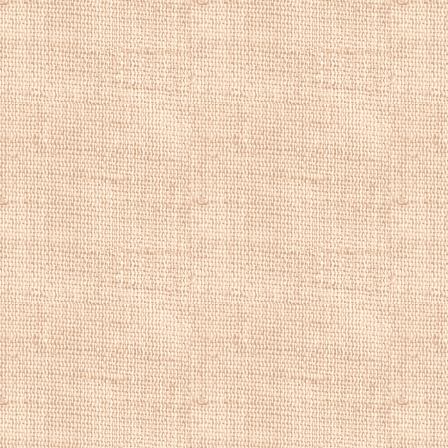
Объекты написаны
делается на неско
Эти композиция о
напоминают работ
Репродукции на
натюрморт, куп