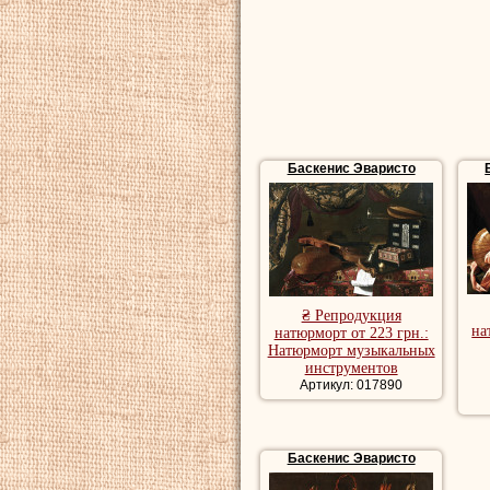
натюрморт. Но эт
музыкальными ин
человеческих фиг
музыкальных инст
аллегория суеты 
Баскенис Эваристо
молодости и чело
удовольствий.
На
меньше восприни
молодости и чело
₴ Репродукция
Репродукции на
на
натюрморт от 223 грн.:
Натюрморт музыкальных
натюрморт, куп
инструментов
Артикул: 017890
Баскенис Эваристо