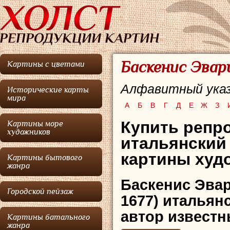
Баскенис Эвар
Картины с цветами
Алфавитный указ
Исторические карты
мира
А
Б
В
Г
Д
Е
Ж
З
Купить репр
Картины море
художников
итальянский
картины худо
Картины бытового
жанра
Баскенис Эва
Городской пейзаж
1677) итальян
автор извест
Картины батального
жанра