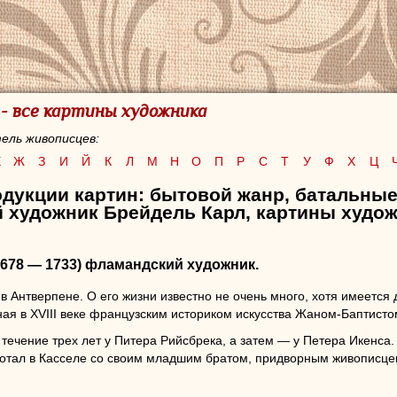
 - все картины художника
ель живописцев:
Е
Ж
З
И
Й
К
Л
М
Н
О
П
Р
С
Т
У
Ф
Х
Ц
одукции картин: бытовой жанр, батальные
 художник Брейдель Карл, картины худож
678 — 1733) фламандский художник.
в Антверпене. О его жизни известно не очень много, хотя имеется
ая в XVIII веке французским историком искусства Жаном-Баптисто
 течение трех лет у Питера Рийсбрека, а затем — у Петера Икенса
аботал в Касселе со своим младшим братом, придворным живописц
о в 1703 году вернулся в Амстердам и с 1704 года состоял в Гильд
 году он был в Брюсселе, в 1726 — в Генте.