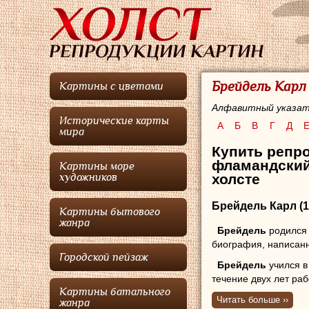
Брейдель Карл
Картины с цветами
Алфавитный указат
Исторические карты
А
Б
В
Г
Д
мира
Купить репр
фламандский
Картины море
холсте
художников
Брейдель Карл
(1
Картины бытового
жанра
Брейдель
родился 
биография, написанн
Городской пейзаж
Брейдель
учился в
течение двух лет р
Картины батального
Брейделем, после чег
Читать больше ››
жанра
Известно, что в 1723