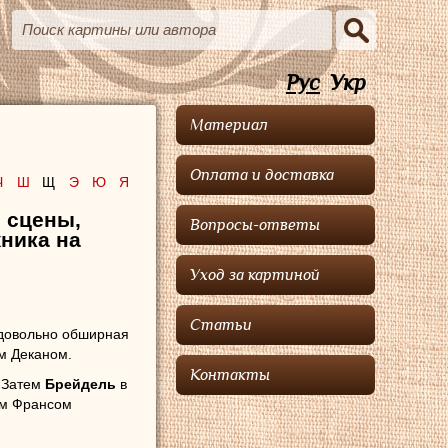
Рус
Укр
Материал
Оплата и доставка
Ч
Ш
Щ
Э
Ю
Я
 сцены,
Вопросы-ответы
ника на
Уход за картиной
Статьи
 довольно обширная
м Деканом.
Контакты
. Затем
Брейдель
в
ем Франсом
ии Святого Луки.