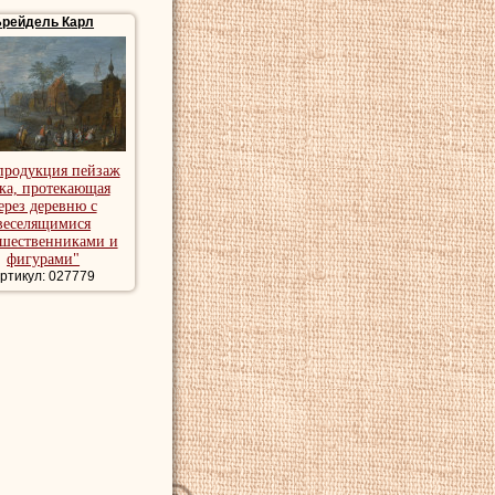
Брейдель Карл
продукция пейзаж
ка, протекающая
ерез деревню с
веселящимися
шественниками и
фигурами"
ртикул: 027779