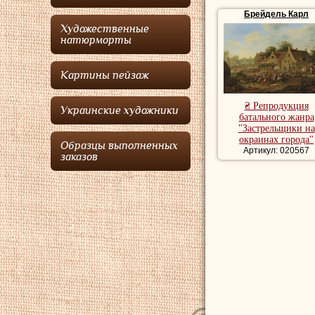
Брейдель Карл
Батальный картина
Художественные
натюрморты
Картины пейзаж
₴ Репродукция
Украинские художники
батального жанра
"Застрельщики на
окраинах города"
Образцы выполненных
Артикул: 020567
заказов