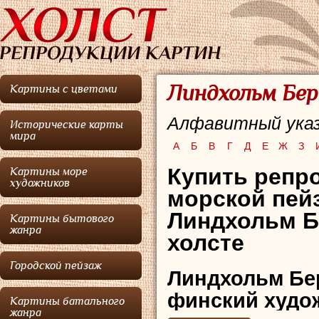
Линдхольм Бер
Картины с цветами
Алфавитный указ
Исторические карты
мира
А
Б
В
Г
Д
Е
Ж
З
Купить репро
Картины море
художников
морской пей
Линдхольм Б
Картины бытового
жанра
холсте
Городской пейзаж
Линдхольм Бе
финский худож
Картины батального
жанра