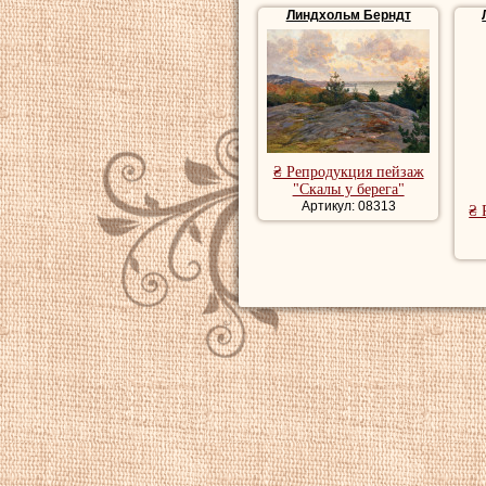
Линдхольм Берндт
пейзаж, красивые
Купить картины м
морские картины
₴ Репродукция пейзаж
"Скалы у берега"
Артикул: 08313
₴ 