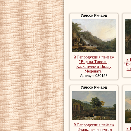
Уилсон Ричард
₴ Репродукция пейзаж
₴ 
"Вид на Тиволи,
"Ви
Каскателле и Виллу
в 
Мецената"
Артикул: 030158
Уилсон Ричард
₴ Репродукция пейзаж
₴ 
"Итальянская речная