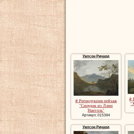
репродукции пей
художника, рома
речной пейзаж, 
Уилсон Ричард
₴ 
₴ Репродукция пейзаж
"
"Сноудон из Ллин
Нантлль"
Артикул: 015394
Уилсон Ричард