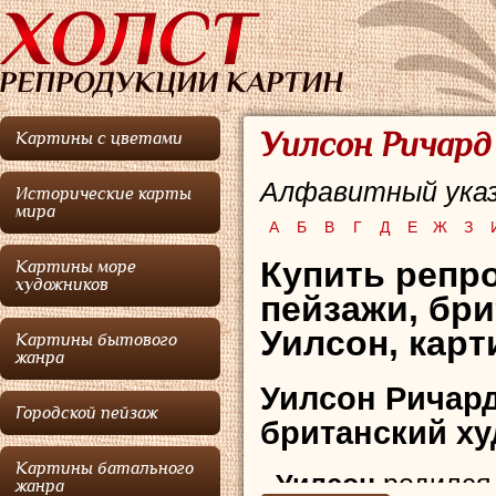
Уилсон Ричард
Картины с цветами
Алфавитный указ
Исторические карты
мира
А
Б
В
Г
Д
Е
Ж
З
Купить репр
Картины море
художников
пейзажи, бр
Уилсон, карт
Картины бытового
жанра
Уилсон Ричар
Городской пейзаж
британский ху
Картины батального
Уилсон
родился 
жанра