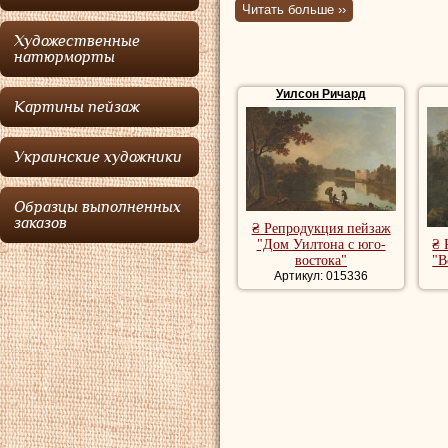
Читать больше ››
священника, в 17
Художественные
Лондон, где работ
натюрморты
1750—1757 годы
Уилсон Ричард
Картины пейзаж
по Италии, где по
Дзуккарелли
обр
Украинские художники
живописи — став,
крупным британск
Образцы выполненных
заказов
₴ Репродукция пейзаж
преимущественно
"Дом Уилтона с юго-
₴ 
востока"
"В
вошел в 1768 год
Артикул: 015336
Королевской Акад
Пейзажи
Уилсон
их влияние призн
мастера, как
Джон
Купить репродук