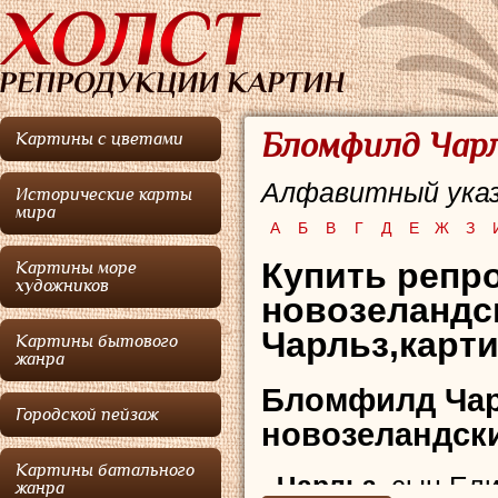
Бломфилд Чарл
Картины с цветами
Алфавитный указ
Исторические карты
мира
А
Б
В
Г
Д
Е
Ж
З
Купить репро
Картины море
художников
новозеландс
Чарльз,карти
Картины бытового
жанра
Бломфилд Ча
Городской пейзаж
новозеландски
Картины батального
Чарльз
, сын Ел
жанра