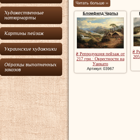
Читать больше ››
мужа, Уильяма Бл
Художественные
Бломфилд Чарльз
5 января 1848 г. 
натюрморты
седьмым из девят
Картины пейзаж
1857 году остави
восемью детьми (
Украинские художники
₴ Р
1856 году). Ей уда
₴ Репродукция пейзаж от
205
217 грн.: Окрестности на
решил эмигрирова
Уаикато
Образцы выполненных
Артикул: 03967
заказов
ассоциации Albert
нонконформист об
это время с двум
семью, а также, 
Лондоне. После с
лет, а затем эми
образовать конко