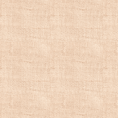
Оклендского обще
Промышленныой вы
годах, на Междун
годах. Он был пр
выставке Новой Зе
Чарльз Бломфи
Купить репродук
репродукции пей
художника, рома
речной пейзаж, 