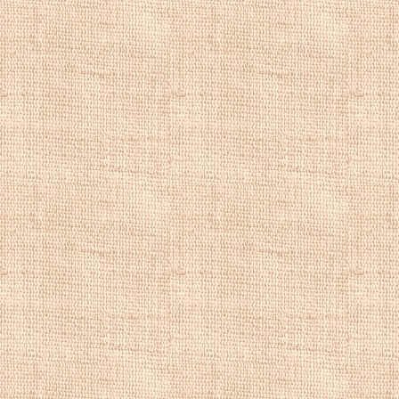
суммы, чтобы ему
сопровождении св
лагерь и зарисов
виды терасс. Ран
буря, которая по
район в октябре 
разрушения. Пони
Чарльз Бломфи
много копий кото
путешествовать по
облачных эффект
обучение на пути 
качестве учителя 
также за счет про