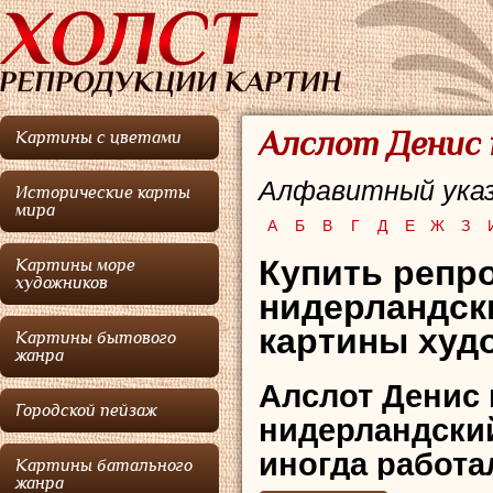
Алслот Денис 
Картины с цветами
Алфавитный указ
Исторические карты
мира
А
Б
В
Г
Д
Е
Ж
З
Купить репро
Картины море
художников
нидерландск
картины худо
Картины бытового
жанра
Алслот Денис 
Городской пейзаж
нидерландский
иногда работа
Картины батального
жанра