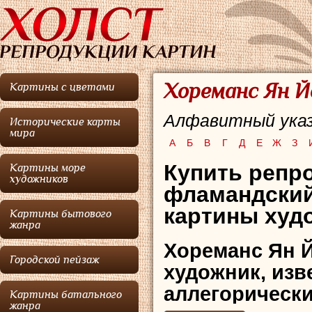
Хореманс Ян Й
Картины с цветами
Алфавитный указ
Исторические карты
мира
А
Б
В
Г
Д
Е
Ж
З
Купить репр
Картины море
художников
фламандский
картины худо
Картины бытового
жанра
Хореманс Ян 
Городской пейзаж
художник, из
аллегорически
Картины батального
жанра