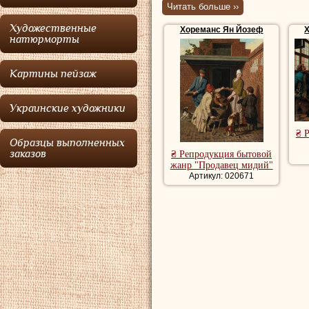
Читать больше ››
Хореманс
родил
Художественные
Хореманс Ян Йозеф
современной Бель
натюрморты
Пи (Jan van Pee) 
Картины пейзаж
Frans van der Voor
Антверпенской гил
Украинские художники
Михеля Франса ва
₴ 
Хореманс
женилс
Образцы выполненных
заказов
₴ Репродукция бытовой
Франциски (Maria
жанр "Продавец мидий"
Артикул: 020671
Младший (Jan Jos
художником.
Хореманс
созда
анекдотических к
фламандских худо
довольно темными,