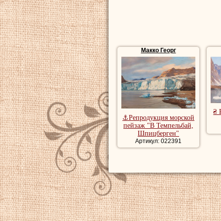
больших городов.
Купить репродук
репродукции пей
Макко Георг
художника, рома
речной пейзаж, 
₴ 
⚓Репродукция морской
пейзаж "В Темпельбай,
Шпицберген"
Артикул: 022391