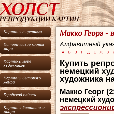
Макко Георг -
Картины с цветами
Алфавитный указ
Исторические карты
мира
А
Б
В
Г
Д
Е
Ж
З
Купить репро
Картины море
художников
немецкий ху
художника на
Картины бытового
жанра
Макко Георг
(2
Городской пейзаж
немецкий худ
экспрессиони
Картины батального
жанра