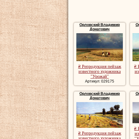
Купить репродукц
репродукции пейз
художника, роман
Орловский Владимир
О
пейзаж, красивые
Донатович
₴ Репродукция пейзаж
₴ 
известного художника
из
"Урожай"
Артикул: 029175
Орловский Владимир
О
Донатович
₴ 
₴ Репродукция пейзаж
из
известного художника
"У