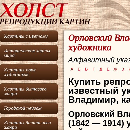
Орловский Вла
Картины с цветами
художника
Исторические карты
мира
Алфавитный указ
А
Б
В
Г
Д
Е
Ж
З
Картины море
художников
Купить репро
известный у
Картины бытового
жанра
Владимир, к
Городской пейзаж
Орловский Вл
(1842 — 1914)
Картины батального
жанра