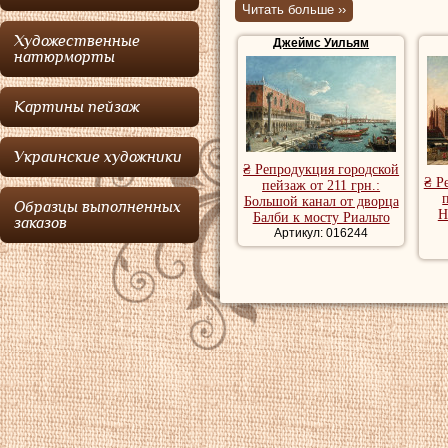
Читать больше ››
прежде всего, из
Художественные
Джеймс Уильям
выставлялся в Ло
натюрморты
и в Королевской 
Картины пейзаж
показывад некото
храмы и восточны
Украинские художники
Джеймс
явно нахо
₴ Репродукция городской
₴ Р
пейзаж от 211 грн.:
мастерская отобр
Большой канал от дворца
Образцы выполненных
Н
Балби к мосту Риальто
заказов
неимоверно попул
Артикул: 016244
и в девятнадцатом
Городские пейза
пейзаж, купить 
городской пейза