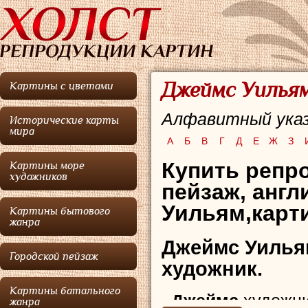
Джеймс Уильям
Картины с цветами
Алфавитный указ
Исторические карты
мира
А
Б
В
Г
Д
Е
Ж
З
Купить репро
Картины море
художников
пейзаж, анг
Уильям,карт
Картины бытового
жанра
Джеймс Уилья
Городской пейзаж
художник.
Картины батального
Джеймс
художни
жанра