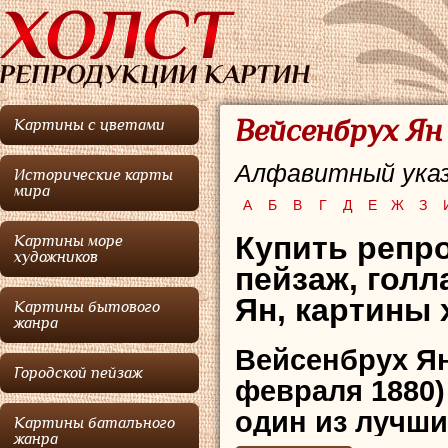
Вейсенбрух Ян
Картины с цветами
Алфавитный указ
Исторические карты
мира
А
Б
В
Г
Д
Е
Ж
З
Купить репро
Картины море
художников
пейзаж, гол
Ян, картины 
Картины бытового
жанра
Вейсенбрух Я
Городской пейзаж
февраля 1880)
один из лучши
Картины батального
жанра