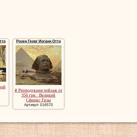
тто
Розен Георг Иоганн Отто
вой
₴ Репродукция пейзаж от
356 грн.: Великий
Сфинкс Гизы
Артикул: 016570