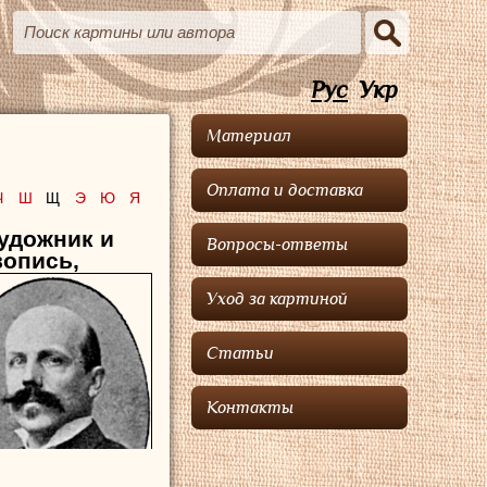
Рус
Укр
Материал
Оплата и доставка
Ч
Ш
Щ
Э
Ю
Я
удожник и
Вопросы-ответы
вопись,
Уход за картиной
Статьи
Контакты