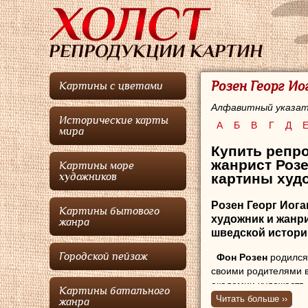
Розен Георг И
Картины с цветами
Алфавитный указат
Исторические карты
А
Б
В
Г
Д
мира
Купить репр
жанрист Розе
Картины море
картины худо
художников
Розен Георг Иога
Картины бытового
художник и жанр
жанра
шведской истори
Городской пейзаж
Фон Розен
родился 
своими родителями в
академии художеств.
Картины батального
училище, но посещал
Читать больше ››
жанра