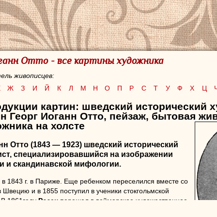
оганн Отто - все картины художника
ель живописцев:
Е
Ж
З
И
Й
К
Л
М
Н
О
П
Р
С
Т
У
Ф
Х
Ц
одукции картин: шведский исторический х
н Георг Иоганн Отто, пейзаж, бытовая жи
жника на холсте
нн Отто
(1843 — 1923) шведский исторический
ист, специализировавшийся на изображении
и и скандинавской мифологии.
в 1843 г. в Париже. Еще ребенком переселился вместе со
 Швецию и в 1855 поступил в ученики стокгольмской
 В 1861году
Розен
перешел в веймарское художественное
 его недолго, и в следующем году поехал в Лондон.