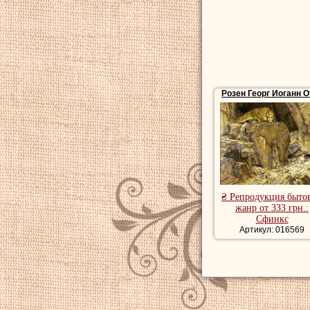
Розен Георг Иоганн О
₴ Репродукция быто
жанр от 333 грн.:
Сфинкс
Артикул: 016569