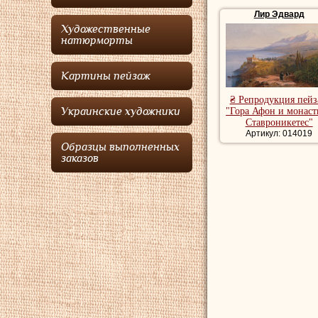
выполненные коричн
Лир Эдвард
устанавливает рамки
Художественные
Купить репродукци
натюрморты
пейзажи художника,
пейзаж.
Картины пейзаж
₴ Репродукция пей
Украинские художники
"Гора Афон и монаст
Ставроникетес"
Артикул: 014019
Образцы выполненных
заказов