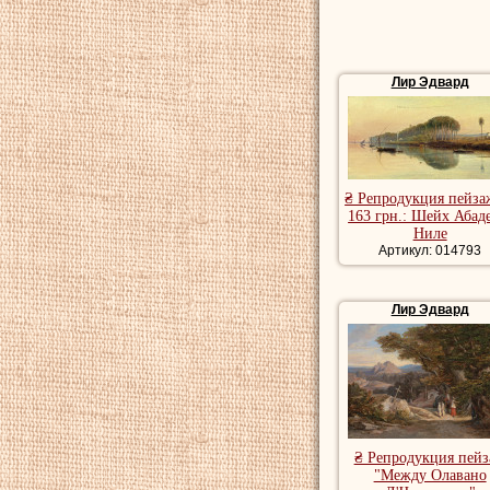
Лир Эдвард
₴ Репродукция пейза
163 грн.: Шейх Абад
Ниле
Артикул: 014793
Лир Эдвард
₴ Репродукция пей
"Между Олавано