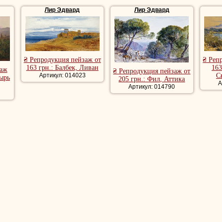
евыми чернилами. Контур чернил является самым важным элементо
Лир Эдвард
Лир Эдвард
 для всех значимых областей в его композициях.
и пейзажи, репродукции пейзажи, репродукции пейзажи худож
 романтические пейзажи, лесной пейзаж, речной пейзаж, кра
₴ Репродукция пейзаж от
₴ Реп
163 грн.: Балбек, Ливан
163
заж
₴ Репродукция пейзаж от
Артикул: 014023
С
ырь
205 грн.: Фил, Аттика
А
Артикул: 014790