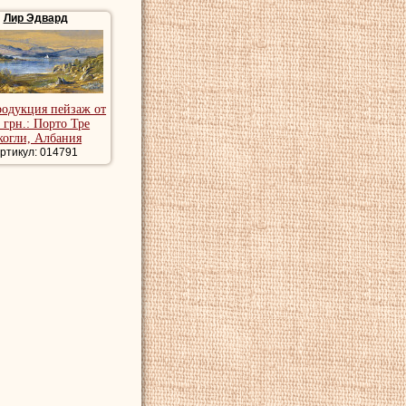
м в его работе и
Лир Эдвард
ника, картины
сивые картины
родукция пейзаж от
 грн.: Порто Тре
когли, Албания
ртикул: 014791