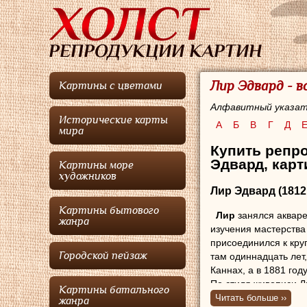
Лир Эдвард - 
Картины с цветами
Алфавитный указат
Исторические карты
А
Б
В
Г
Д
мира
Купить репро
Эдвард, карт
Картины море
художников
Лир Эдвард
(1812
Картины бытового
Лир
занялся акваре
жанра
изучения мастерства
присоединился к кру
Городской пейзаж
там одиннадцать лет
Каннах, а в 1881 год
По стиля живописи Л
Картины батального
идущими после Гирти
Читать больше ››
жанра