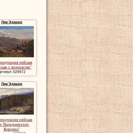
Лир Эдвард
продукция пейзаж
заж с козопасом"
ртикул: 029972
Лир Эдвард
продукция пейзаж
с Вальдониэлло,
Корсика"