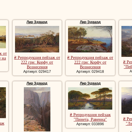
Лир Эдвард
Лир Эдвард
ж от
₴ Репродукция пейзаж от
₴ Репродукция пейзаж от
е на
₴ Ре
222 грн: Корфу от
222 грн: Корфу от
"Пей
Вознесения
Вознесения
А
Артикул: 029417
Артикул: 029418
Лир Эдвард
Лир Эдвард
₴ Репродукция пейзаж
₴ Ре
"Пинета, Равенна"
заж
"Ле
Артикул: 033896