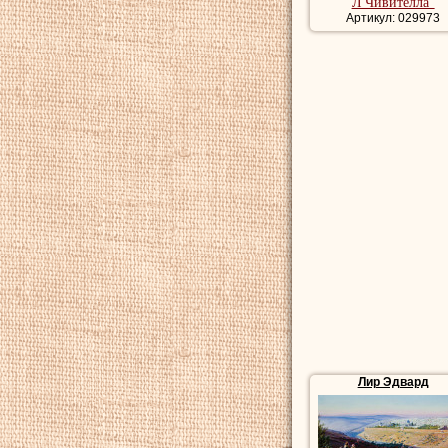
Л'Чивителла"
Артикул: 029973
Лир Эдвард