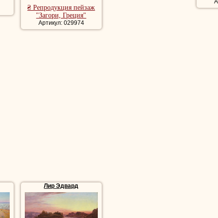
А
₴ Репродукция пейзаж
"Загори, Греция"
Артикул: 029974
Лир Эдвард