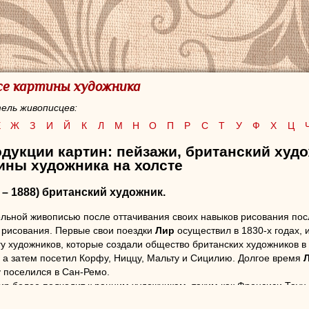
все картины художника
ель живописцев:
Е
Ж
З
И
Й
К
Л
М
Н
О
П
Р
С
Т
У
Ф
Х
Ц
дукции картин: пейзажи, британский худ
ины художника на холсте
 – 1888) британский художник.
льной живописью после оттачивания своих навыков рисования пос
 рисования. Первые свои поездки
Лир
осуществил в 1830-х годах, и
гу художников, которые создали общество британских художников в
, а затем посетил Корфу, Ниццу, Мальту и Сицилию. Долгое время
у поселился в Сан-Ремо.
ир более подходит к ранним художникам, таким как Френсиси Таун,
на или Тернера. Лир контролирует наложение цвета водой и тща