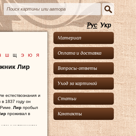
Рус
Укр
Материал
Оплата и доставка
Ч
Ш
Щ
Э
Ю
Я
ожник Лир
Вопросы-ответы
Уход за картиной
ле естествознания и
Статьи
 в 1837 году он
 Риме.
Лир
пробыл
Лир
проживал в
Контакты
 чем к художникам
тельным рисунком