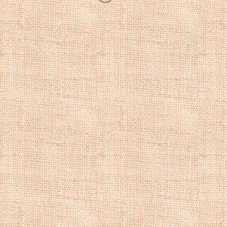
цветов и растени
миниатюриста.
Репродукции натю
купить репродукц