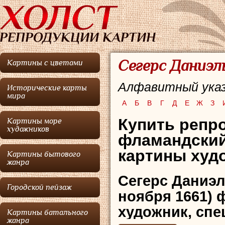
Сегерс Даниэл
Картины с цветами
Алфавитный указ
Исторические карты
мира
А
Б
В
Г
Д
Е
Ж
З
Купить репр
Картины море
художников
фламандский
картины худо
Картины бытового
жанра
Сегерс Даниэ
Городской пейзаж
ноября 1661)
художник, сп
Картины батального
жанра