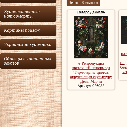
на цветочных
Читать больше ››
Художественные
Сегерс Даниэль
Сегерс
особенно 
натюрморты
жанр картины "цве
Картины пейзаж
картины были с э
аристократически
Украинские художники
множество послед
нат
Образцы выполненных
Сегерс
родился 
под
заказов
₴ Репродукция
бел
цветочный натюрморт
матерью в Голланд
че
"Гирлянда из цветов,
окружающая скульптуру
после смерти отц
Девы Марии
кальвинизму. Во
Артикул: 026032
подготовку в каче
художник вернулся
в Гильдию святог
Старшего
.