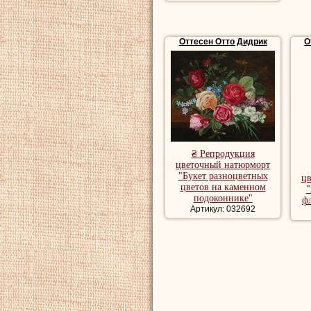
Оттесен Отто Дидрик
О
₴ Репродукция
цветочный натюрморт
"Букет разноцветных
ц
цветов на каменном
"
подоконнике"
ф
Артикул: 032692