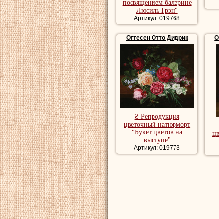
посвящением балерине
Люсиль Грэн"
Артикул: 019768
Оттесен Отто Дидрик
О
₴ Репродукция
цветочный натюрморт
"Букет цветов на
ц
выступе"
Артикул: 019773