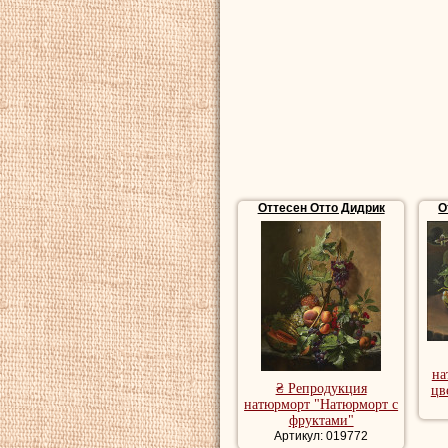
Оттесен Отто Дидрик
О
на
₴ Репродукция
цв
натюрморт "Натюрморт с
фруктами"
Артикул: 019772