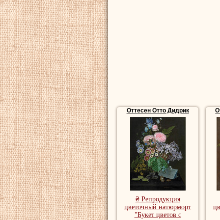
Репродукции натю
купить репродукц
Оттесен Отто Дидрик
О
₴ Репродукция
цветочный натюрморт
ц
"Букет цветов с