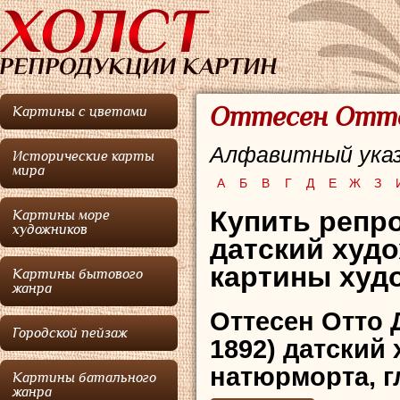
Оттесен Отто 
Картины с цветами
Алфавитный указ
Исторические карты
мира
А
Б
В
Г
Д
Е
Ж
З
Купить репр
Картины море
художников
датский худо
картины худо
Картины бытового
жанра
Оттесен Отто 
Городской пейзаж
1892) датский
натюрморта, 
Картины батального
жанра