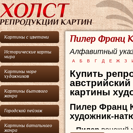
Пилер Франц К
Картины с цветами
Алфавитный указ
Исторические карты
мира
А
Б
В
Г
Д
Е
Ж
З
Купить репр
Картины море
художников
австрийский
картины худо
Картины бытового
жанра
Пилер Франц 
Городской пейзаж
художник-нат
Картины батального
Пилер
венский 
жанра