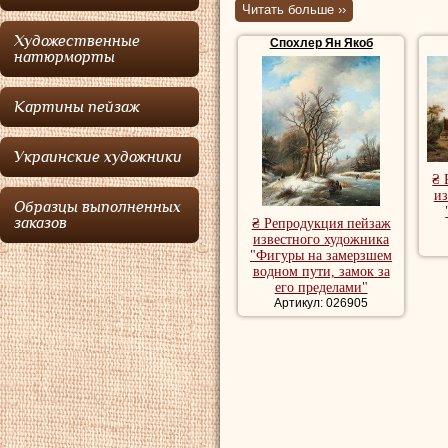
Виллема Пенеман
Читать больше ››
Koninklijke в Амс
Художественные
Спохлер Ян Якоб
натюрморты
Спохлер
известе
пейзажами и был
Картины пейзаж
Яна Коенраада 
Украинские художники
Сполера
.
₴ 
из
Образцы выполненных
заказов
₴ Репродукция пейзаж
Спохлер Ян Яко
известного художника
Харлеме 1840-184
"Фигуры на замерзшем
водном пути, замок за
1853 г.), Гааге 1
его пределами"
Артикул: 026905
1854-1855.
Помимо своих сы
Вестера
.
Купить репродукц