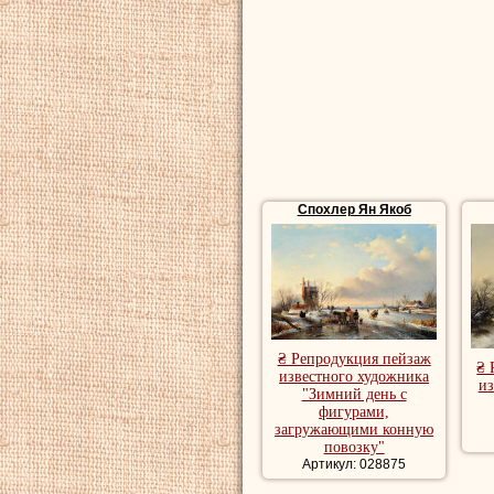
репродукции пейз
художника, роман
пейзаж, красивые
Городские пейзаж
купить картину го
художника
Спохлер Ян Якоб
₴ Репродукция пейзаж
₴ 
известного художника
из
"Зимний день с
фигурами,
загружающими конную
повозку"
Артикул: 028875