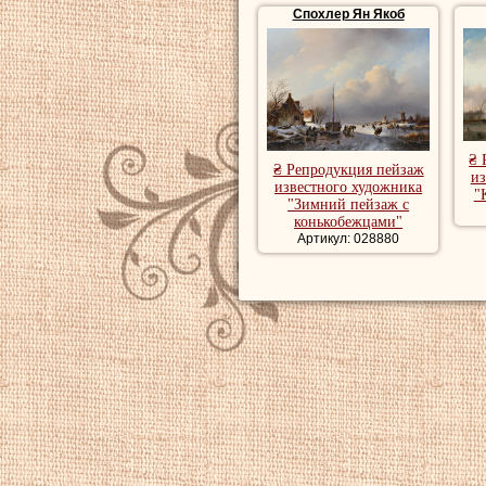
Спохлер Ян Якоб
₴ 
₴ Репродукция пейзаж
из
известного художника
"
"Зимний пейзаж с
конькобежцами"
Артикул: 028880