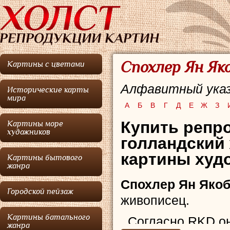
Спохлер Ян Як
Картины с цветами
Алфавитный указ
Исторические карты
мира
А
Б
В
Г
Д
Е
Ж
З
Купить репро
Картины море
художников
голландский
картины худо
Картины бытового
жанра
Спохлер Ян Яко
Городской пейзаж
живописец.
Картины батального
Согласно RKD он
жанра