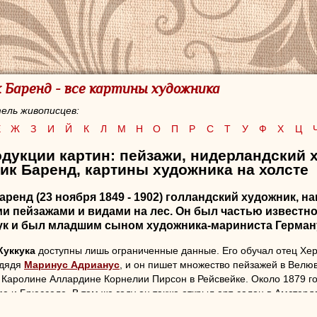
 Баренд - все картины художника
ель живописцев:
Е
Ж
З
И
Й
К
Л
М
Н
О
П
Р
С
Т
У
Ф
Х
Ц
дукции картин: пейзажи, нидерландский 
ик Баренд, картины художника на холсте
Баренд
(23 ноября 1849 - 1902) голландский художник, н
и пейзажами и видами на лес. Он был частью известн
ук и был младшим сыном художника-мариниста
Герман
Куккука
доступны лишь ограниченные данные. Его обучал отец Херм
 дядя
Маринус Адрианус
, и он пишет множество пейзажей в Велюв
Каролине Аллардине Корнелии Пирсон в Рейсвейке. Около 1879 г
е и Брюсселе. В том же году он также открыл арт-салон в Амстерд
оду
Хендрик
уехал в Лондон, где его брат Херманус Куккук де Йонге