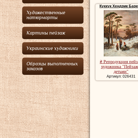
заниматься искусство
Куккук Хендрик Бар
Питер Хендрик Кукк
Художественные
натюрморты
Куккук Хендрик Ба
большинства членов 
также создавал морс
Картины пейзаж
период он писал раз
выставках в Амстерд
Украинские художники
Купить репродукции 
художника, романтич
₴ Репродукция пей
Образцы выполненных
художника "Пейзаж
заказов
детьми"
Артикул: 026431