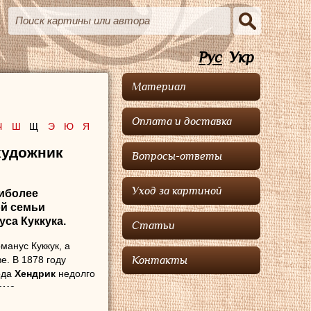
Рус
Укр
Материал
Оплата и доставка
Ч
Ш
Щ
Э
Ю
Я
художник
Вопросы-ответы
Уход за картиной
аиболее
ой семьи
уса Куккука
.
Статьи
анус Куккук, а
е. В 1878 году
Контакты
ода
Хендрик
недолго
аме.
 уже начал