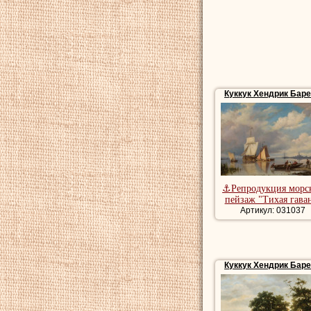
Куккук Хендрик Бар
⚓Репродукция морс
пейзаж "Тихая гава
Артикул: 031037
Куккук Хендрик Бар