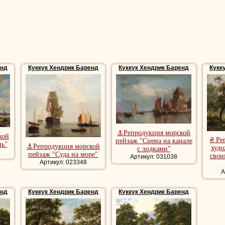
енд
Куккук Хендрик Баренд
Куккук Хендрик Баренд
Кукк
⚓Репродукция морской
кой
₴ Ре
пейзаж "Сцена на канале
нь"
⚓Репродукция морской
худо
с лодками"
пейзаж "Суда на море"
свои
Артикул: 031038
Артикул: 023348
А
енд
Куккук Хендрик Баренд
Куккук Хендрик Баренд