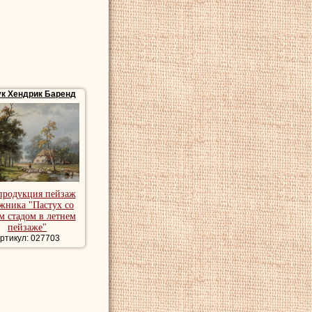
ук Хендрик Баренд
продукция пейзаж
жника "Пастух со
м стадом в летнем
пейзаже"
ртикул: 027703