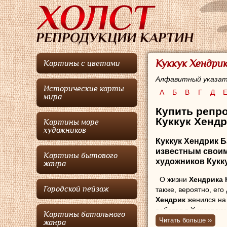
Куккук Хендрик
Картины с цветами
Алфавитный указат
Исторические карты
А
Б
В
Г
Д
мира
Купить репро
Куккук Хендр
Картины море
художников
Куккук Хендрик 
известным своим
Картины бытового
художников Кукк
жанра
О жизни
Хендрика 
Городской пейзаж
также, вероятно, его
Хендрик
женился на 
работал в Хилверсюм
Картины батального
Читать больше ››
жанра
Примерно в 1882 г