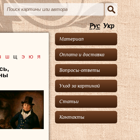
Рус
Укр
Материал
Оплата и доставка
Ч
Ш
Щ
Э
Ю
Я
сь,
Вопросы-ответы
ины
Уход за картиной
Статьи
Контакты