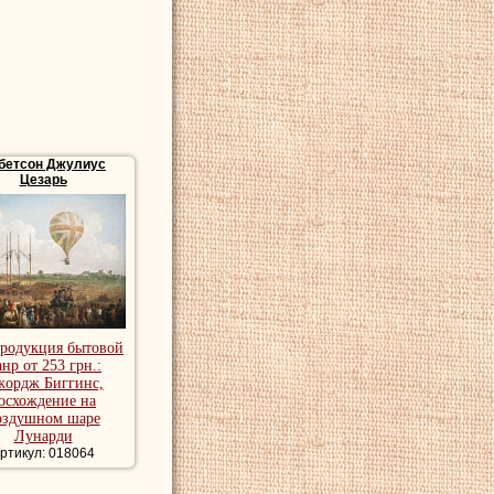
 году он встретил
ом с ним.
ника, картины
сивые картины
бетсон Джулиус
Цезарь
продукция бытовой
нр от 253 грн.:
ордж Биггинс,
осхождение на
оздушном шаре
Лунарди
ртикул: 018064