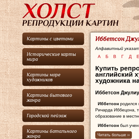
Иббетсон Джул
Картины с цветами
Алфавитный указат
Исторические карты
А
Б
В
Г
Д
мира
Купить репро
английский 
Картины море
художника на
художников
Иббетсон Джулиу
Картины бытового
жанра
Иббетсон
родился 
Ричарда Иббецона, 
Городской пейзаж
образование в местн
Иббетсон
был учен
Картины батального
по 1777 год. Затем
И
Читать больше ››
жанра
десяти лет он был г