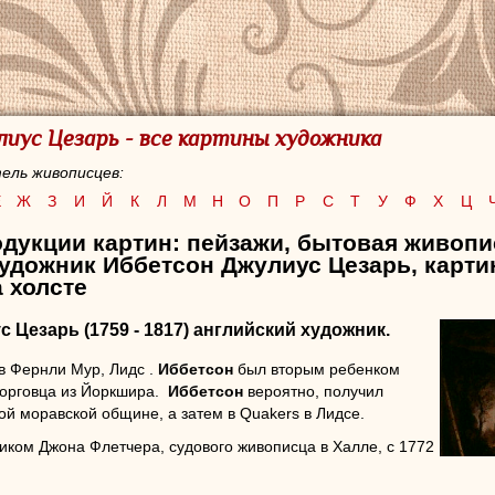
иус Цезарь - все картины художника
ель живописцев:
Е
Ж
З
И
Й
К
Л
М
Н
О
П
Р
С
Т
У
Ф
Х
Ц
дукции картин: пейзажи, бытовая живопи
художник Иббетсон Джулиус Цезарь, карт
 холсте
с Цезарь
(1759 - 1817) английский художник.
в Фернли Мур, Лидс .
Иббетсон
был вторым ребенком
торговца из Йоркшира.
Иббетсон
вероятно, получил
ой моравской общине, а затем в Quakers в Лидсе.
иком Джона Флетчера, судового живописца в Халле, с 1772
ббетсон
переехал в Лондон, где в течение следующих
лавным образом реставратором изображений для Кларка