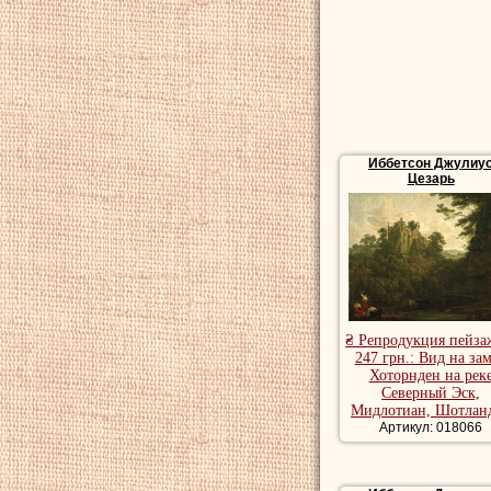
написать и опублико
филантропа Йоркшира
Следующие 14 лет ег
Купить репродукци
пейзажи художника,
пейзаж.
Картины бытового 
Иббетсон Джулиу
Цезарь
₴ Репродукция пейза
247 грн.: Вид на за
Хоторнден на рек
Северный Эск,
Мидлотиан, Шотлан
Артикул: 018066