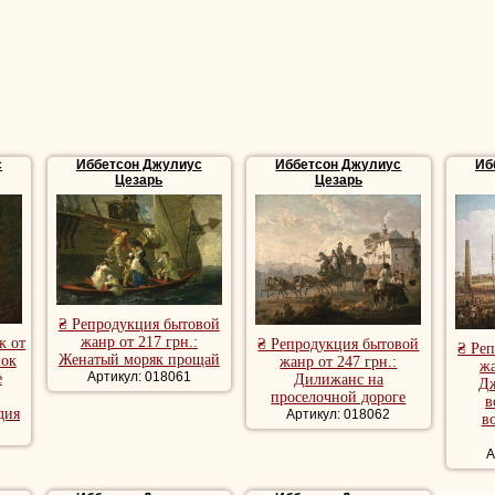
вать свое руководство по эксплуатации «Живопись маслом». В 1803
 Уильяма Дэнби и в 1805 году переехал в Машем, чтобы быть ряд
о жизни были наиболее устоявшимися в его жизни.
и пейзажи, репродукции пейзажи, репродукции пейзажи худож
 романтические пейзажи, лесной пейзаж, речной пейзаж, кра
жанра, бытовая сцена картины, репродукции бытовой жанр
с
Иббетсон Джулиус
Иббетсон Джулиус
Иб
Цезарь
Цезарь
₴ Репродукция бытовой
жанр от 217 грн.:
ж от
₴ Репродукция бытовой
₴ Ре
Женатый моряк прощай
мок
жанр от 247 грн.:
жа
Артикул: 018061
е
Дилижанс на
Дж
проселочной дороге
в
дия
Артикул: 018062
в
А