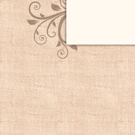
неизвестно. У них
Даниил, стал худ
как его отец. Арх
Sandymount, графс
конца своей жизн
В течение трех ле
выставлялся в Об
первых,
Эшфорд
специализировалс
году он выставил
Королевском обще
этого
Эшфорд
ста
Робертса,
Эшфор
Ирландии. Он был
общества художни