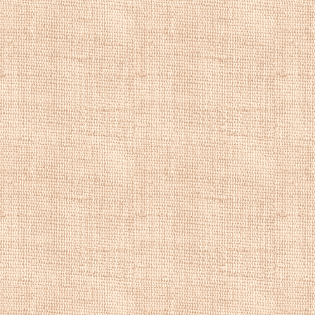
рассматривается 
художников, таки
особенно в испол
Картины пейзажи
пейзаж, красивы