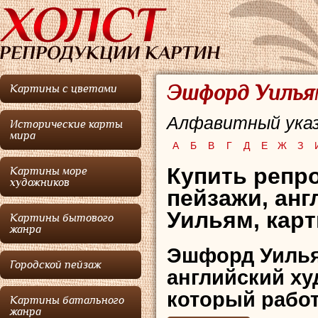
Эшфорд Уильям
Картины с цветами
Алфавитный указ
Исторические карты
мира
А
Б
В
Г
Д
Е
Ж
З
Купить репр
Картины море
художников
пейзажи, ан
Уильям, карт
Картины бытового
жанра
Эшфорд Уиль
Городской пейзаж
английский ху
который рабо
Картины батального
жанра