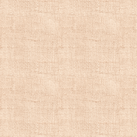
Королевской акад
избранным презид
Эшфорд
также вы
Академии в Лондо
1777 года. С 1806
созданном Британ
нескольким адрес
одним из самых у
время, на одном 
Барретом. Больши
видами загородны
его главныхмипок
Эшфорд
был самы
многочисленные к