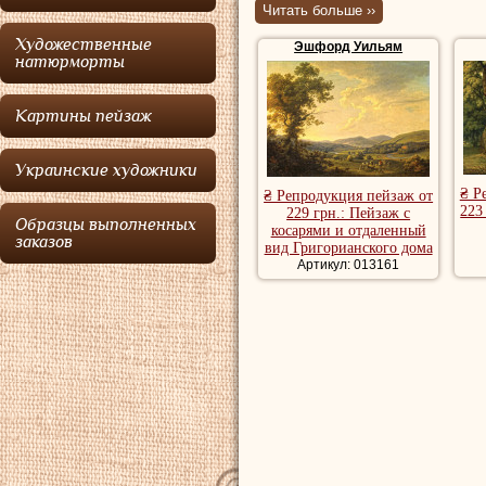
Ирландии.
Читать больше ››
Художественные
Эшфорд Уильям
Эшфорд
родилс
натюрморты
1746 году, крести
Картины пейзаж
приходской церкв
что известно о ег
Украинские художники
предполагается, 
₴ Р
₴ Репродукция пейзаж от
223
229 грн.: Пейзаж с
техническое или 
Образцы выполненных
косарями и отдаленный
заказов
вид Григорианского дома
Эшфорд
переехал
Артикул: 013161
возрасте восемнад
назначение в арт
крайней мере в п
вооружения храни
Ирландии.
Эшфорд
женилс