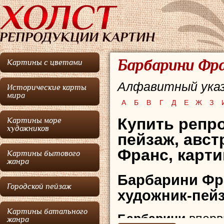
Барбарини Фра
Картины с цветами
Алфавитный указ
Исторические карты
мира
А
Б
В
Г
Д
Е
Ж
З
Купить репр
Картины море
художников
пейзаж,
авст
Франс,
карти
Картины бытового
жанра
Барбарини Фр
Городской пейзаж
художник-пейз
Картины батального
Барбарини
вперв
жанра