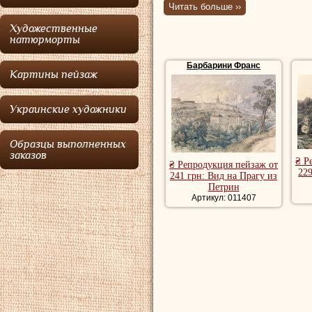
Читать больше ››
Академии изящных
Художественные
Йозефа Кемпеля.
натюрморты
посвящать себя п
Барбарини Франс
Картины пейзаж
пейзажа
Барбар
Швейцарию, где с
Украинские художники
офорты.
Образцы выполненных
Купить репродук
заказов
₴ Р
₴ Репродукция пейзаж от
репродукции пей
229
241 грн: Вид на Прагу из
Петрин
художника, рома
Артикул: 011407
речной пейзаж, 