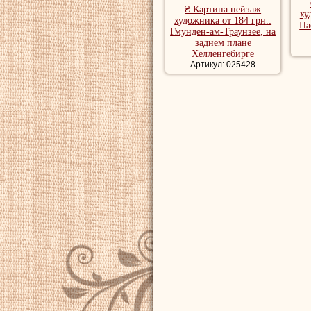
₴ Картина пейзаж
ху
художника от 184 грн.:
Па
Гмунден-ам-Траунзее, на
заднем плане
Хелленгебирге
Артикул: 025428