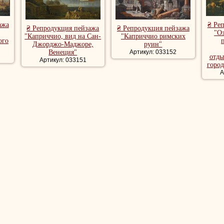
ажа
₴ Ре
₴ Репродукция пейзажа
₴ Репродукция пейзажа
"О
"Каприччио, вид на Сан-
"Каприччио римских
ого
Джорджо-Маджоре,
руин"
Венеция"
Артикул: 033152
отды
Артикул: 033151
город
А