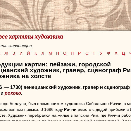
 все картины художника
ель живописцев:
Е
Ж
З
И
Й
К
Л
М
Н
О
П
Р
С
Т
У
Ф
Х
Ц
дукции картин: пейзажи, городской
цианский художник, гравер, сценограф Ри
жника на холсте
76 — 1730) венецианский художник, гравер и сценогра
и
рококо
.
ороде Беллуно, был племянником художника Себастьяно Риччи, в м
жественные навыки. В 1696 году
Риччи
вместе с дядей прибыли в 
сте. Художник перебрался на жилье в папский Рим, где
Риччи
рабо
 также вымышленные пейзажи с древнеримской архитектурой. В пе
тал над декорированием дворца Фенци во Флоренции. Работа над