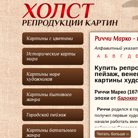
Риччи Марко -
Картины с цветами
Алфавитный указат
Исторические карты
А
Б
В
Г
Д
мира
Купить репро
пейзаж, вене
Картины море
картины худо
художников
Риччи Марко
(16
Картины бытового
эпохи от
барокко
жанра
Риччи
родился в г
Городской пейзаж
получил первые худо
начали работать вме
пейзажист. Создавал
Картины батального
вместе с дядей рабо
Читать больше ››
жанра