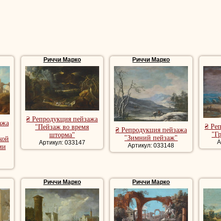
Риччи Марко
Риччи Марко
₴ Репродукция пейзажа
ажа
₴ Ре
"Пейзаж во время
₴ Репродукция пейзажа
"Г
шторма"
"Зимний пейзаж"
кой
А
Артикул: 033147
Артикул: 033148
ми
Риччи Марко
Риччи Марко