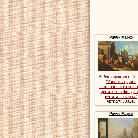
Риччи Марко
₴ Репродукция пейз
"Архитектурное
каприччио с готичес
церковью и фигура
верхом на конях"
Артикул: 033146
Риччи Марко