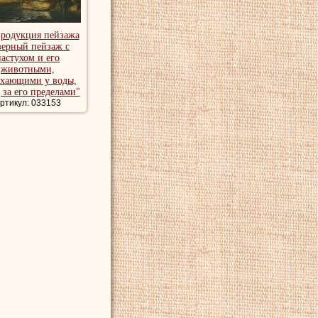
продукция пейзажа
зерный пейзаж с
пастухом и его
животными,
хающими у воды,
 за его пределами"
ртикул: 033153