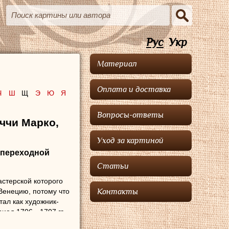
Рус
Укр
Материал
Оплата и доставка
Ч
Ш
Щ
Э
Ю
Я
Вопросы-ответы
ччи Марко,
Уход за картиной
ф переходной
Статьи
астерской которого
Венецию, потому что
Контакты
тал как художник-
риод 1706—1707 гг.
 созданием пейзажей