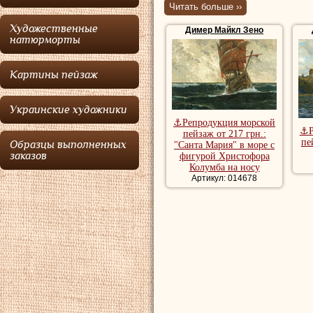
Читать больше ››
в Мюнхенской Ака
Художественные
Димер Майкл Зено
совершил поездку
натюрморты
Италии, побывал 
Картины пейзаж
Капри. Стал изве
написанным аква
Украинские художники
В 1891 году
Дим
⚓Репродукция морской
⚓Р
пейзаж от 217 грн.:
Немецкой выставк
пе
Образцы выполненных
"Санта Мария" в море с
заказов
фигурой Христофора
Гейдельберга. В 
Колумба на носу
Артикул: 014678
Саутгемптона в Н
Хансом Виландом
которая демонстр
Чикаго. В 1911-19
Рубо при создани
Купить картины м