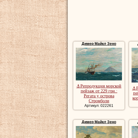
морские картины
Димер Майкл Зено
⚓Репродукция морской
⚓Р
пейзаж от 229 грн.:
пе
Регата у острова
ко
Стромболи
Артикул: 022261
Димер Майкл Зено