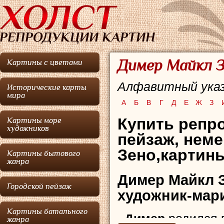
Димер Майкл З
Картины с цветами
Алфавитный указ
Исторические карты
мира
А
Б
В
Г
Д
Е
Ж
З
Купить репр
Картины море
художников
пейзаж,
неме
Зено,картины
Картины бытового
жанра
Димер Майкл 
Городской пейзаж
художник-мари
Картины батального
Димер
родился 
жанра