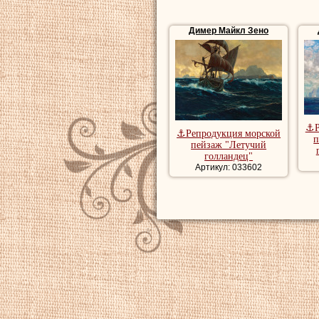
Димер Майкл Зено
⚓Р
⚓Репродукция морской
п
пейзаж "Летучий
голландец"
Артикул: 033602