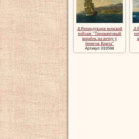
⚓Репродукция морской
⚓Р
пейзаж "Трехмачтовый
пе
корабль на ветру у
берегов Крита"
Артикул: 033598