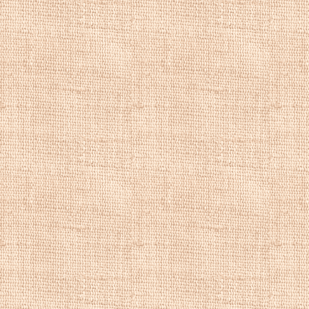
Купить картины 
репродукции мо
Картины бытовог
репродукции бы