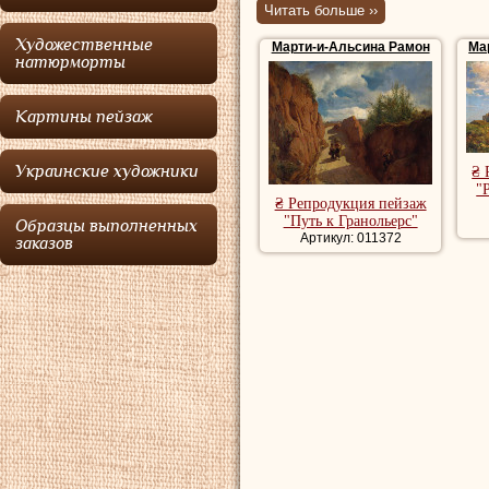
представител
Читать больше ››
Художественные
Марти-и-Альсина Рамон
Ма
Марти-и-Альси
натюрморты
художников-реали
Картины пейзаж
Каталонии. В мол
философию. В 18
Украинские художники
₴ 
женился на балеа
"
₴ Репродукция пейзаж
этом браке у них 
"Путь к Гранольерс"
Образцы выполненных
Артикул: 011372
заказов
Марти-и-Альсин
друзей изящных и
Париж, где тогда
Густава Курбе
(см
барбизонской шко
участвовал в Нац
полотно завоевал