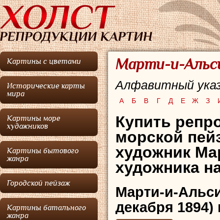
Марти-и-Альси
Картины с цветами
Алфавитный указ
Исторические карты
мира
А
Б
В
Г
Д
Е
Ж
З
Купить репро
Картины море
художников
морской пей
художник Ма
Картины бытового
жанра
художника на
Городской пейзаж
Марти-и-Альс
декабря 1894)
Картины батального
жанра