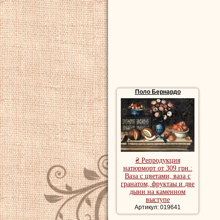
Поло Бернардо
₴ Репродукция
натюрморт от 309 грн.:
Ваза с цветами, ваза с
гранатом, фруктаы и две
дыни на каменном
выступе
Артикул: 019641