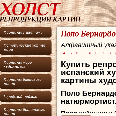
Поло Бернардо
Картины с цветами
Алфавитный указ
Исторические карты
мира
А
Б
В
Г
Д
Е
Ж
З
Купить репр
Картины море
художников
испанский х
картины худо
Картины бытового
жанра
Поло Бернард
Городской пейзаж
натюрмортист
Картины батального
Поло
работоал в 
жанра