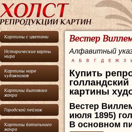
Вестер Виллем
Картины с цветами
Алфавитный указ
Исторические карты
мира
А
Б
В
Г
Д
Е
Ж
З
Купить репро
Картины море
художников
голландский
картины худо
Картины бытового
жанра
Вестер Вилле
Городской пейзаж
июля 1895) го
В основном пи
Картины батального
жанра