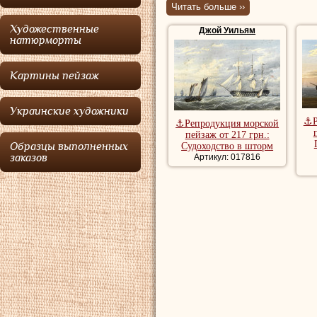
Читать больше ››
дал им возможнос
Художественные
Джой Уильям
Королевской боль
натюрморты
и живописи, набл
Картины пейзаж
«Братья Джой» пе
патронажем Джона
Украинские художники
который был рект
⚓Р
⚓Репродукция морской
пейзаж от 217 грн.:
жили в Лондоне, 
Образцы выполненных
Судоходство в шторм
заказов
Артикул: 017816
морских художник
сэр Чарльз Канни
Они часто работал
работали отдельн
Королевской акад
институте - в 182
работали в Чичес