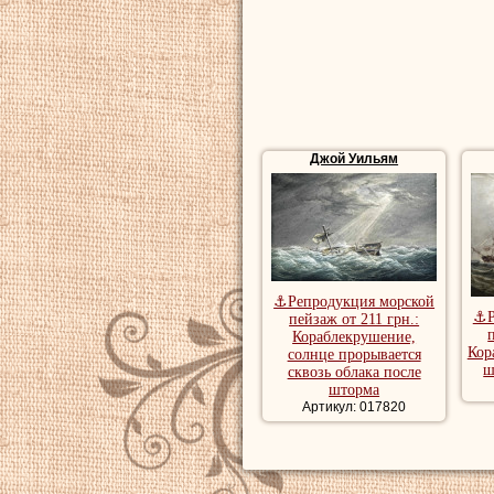
короткого промежу
Купить картины 
репродукции мо
Джой Уильям
⚓Репродукция морской
⚓Р
пейзаж от 211 грн.:
Кораблекрушение,
Кор
солнце прорывается
ш
сквозь облака после
шторма
Артикул: 017820