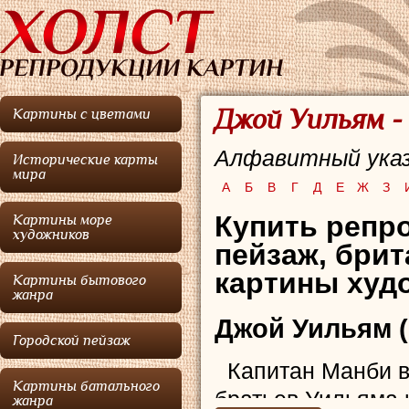
Джой Уильям -
Картины с цветами
Алфавитный указ
Исторические карты
мира
А
Б
В
Г
Д
Е
Ж
З
Купить репр
Картины море
художников
пейзаж,
брит
картины худо
Картины бытового
жанра
Джой Уильям
(
Городской пейзаж
Капитан Манби в 
Картины батального
братьев Уильяма 
жанра