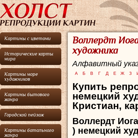
Воллердт Иога
Картины с цветами
художника
Исторические карты
мира
Алфавитный указ
А
Б
В
Г
Д
Е
Ж
З
Картины море
художников
Купить репро
немецкий ху
Картины бытового
жанра
Кристиан, ка
Городской пейзаж
Воллердт Иог
) немецкий ху
Картины батального
жанра