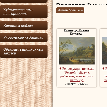
Воллердт
был уч
Художественные
Читать больше ››
Воллердт
жил в Н
натюрморты
вершины своей ка
Картины пейзаж
пейзажи, в частн
Воллердт Иоганн
Рейн и Швейцари
Кристиан
Украинские художники
Купить репродук
Образцы выполненных
репродукции пей
заказов
художника, рома
речной пейзаж, 
₴ Репродукция пейзажа
₴ 
"Речной пейзаж с
рыбаками, копающими
ф
плотину"
п
Артикул: 013791