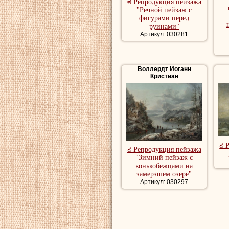
₴ Репродукция пейзажа
"Речной пейзаж с
фигурами перед
руинами"
Артикул: 030281
Воллердт Иоганн
Кристиан
₴ 
₴ Репродукция пейзажа
"Зимний пейзаж с
конькобежцами на
замерзшем озере"
Артикул: 030297