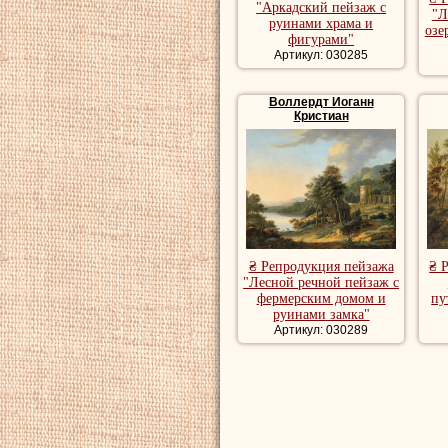
"Аркадский пейзаж с
"Л
руинами храма и
озе
фигурами"
Артикул: 030285
Воллердт Иоганн
Кристиан
₴ Репродукция пейзажа
₴ 
"Лесной речной пейзаж с
фермерским домом и
пу
руинами замка"
Артикул: 030289